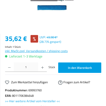
Verkaufspreis:
35,62 €
%
UVP:
49,98 €*
(28.73% gespart)
Inhalt:
1 Stück
inkl. MwSt.
zzgl. Versandkosten / shipping costs
Lieferzeit 1-3 Werktage
Produkt Anzahl: Gib den gewünschten Wert ein oder benutze die Schaltflächen um die Anzahl zu erhöhen o
Stück
In den Warenkorb
Zum Merkzettel hinzufügen
Fragen zum Artikel?
Produktnummer:
69993760
EAN:
8011706384648
>> Hier weitere Artikel vom Hersteller <<