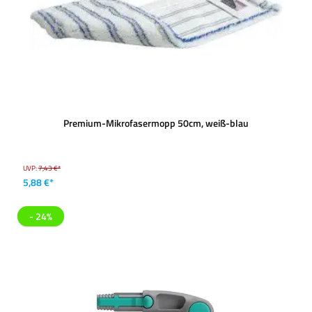
Premium-Mikrofasermopp 50cm, weiß-blau
UVP:
7,43 €*
5,88 €*
- 24%