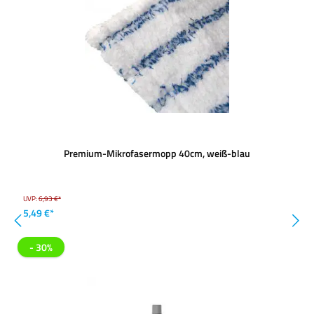
Premium-Mikrofasermopp 40cm, weiß-blau
UVP:
6,93 €*
5,49 €*
- 30%