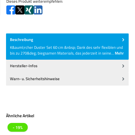
Dieses Produkt weiterempfehlen:
Beschreibung
K&auml;rcher Duster Set 60 cm &nbsp; Dank des sehr flexiblen und
bis zu 270&deg; biegsamen Materials, das jederzeit in seine…
Mehr
Hersteller-Infos
Warn- u. Sicherheitshinweise
Produktgalerie überspringen
Ähnliche Artikel
- 19%