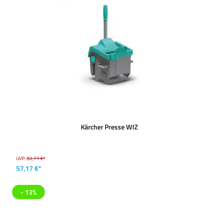
Kärcher Presse WIZ
UVP:
82,71 €*
57,17 €*
- 13%