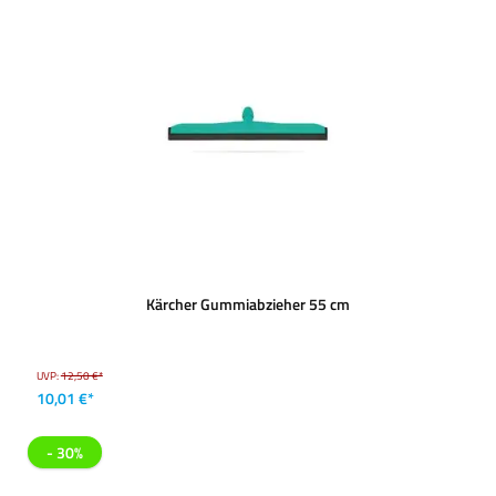
Kärcher Gummiabzieher 55 cm
UVP:
12,50 €*
10,01 €*
- 30%