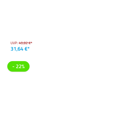
UVP:
40,82 €*
31,64 €*
- 22%