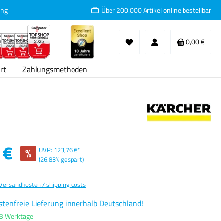
ung
Über 200.000 Artikel online bestellbar
Waren
0,00 €
rt
Zahlungsmethoden
:
 €
%
UVP:
123,76 €*
(26.83% gespart)
 Versandkosten / shipping costs
tenfreie Lieferung innerhalb Deutschland!
-3 Werktage