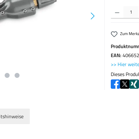
Produkt Anzahl: G
Zum Merkz
Produktnum
EAN:
40665
>> Hier weite
Dieses Produ
itshinweise