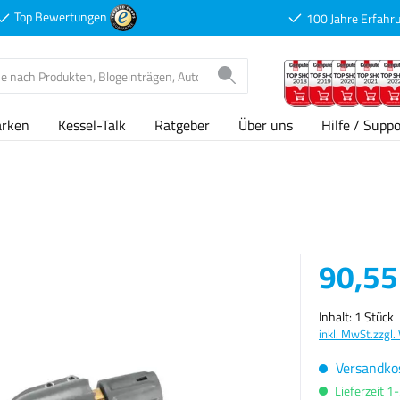
Top Bewertungen
100 Jahre Erfahr
arken
Kessel-Talk
Ratgeber
Über uns
Hilfe / Suppo
Verkaufspreis
90,55
Inhalt:
1 Stück
inkl. MwSt.
zzgl.
Versandkos
Lieferzeit 1