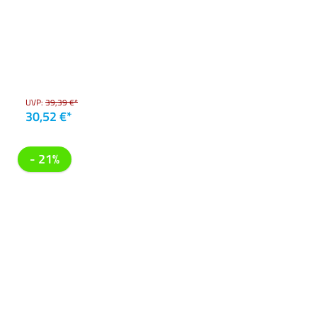
UVP:
39,39 €*
30,52 €*
- 21%