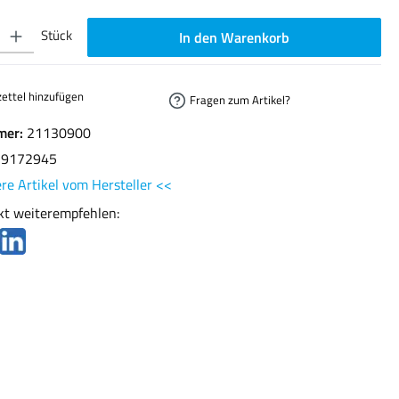
ib den gewünschten Wert ein oder benutze die Schaltflächen um die Anzahl zu erhöhen oder
Stück
In den Warenkorb
ettel hinzufügen
Fragen zum Artikel?
mer:
21130900
29172945
re Artikel vom Hersteller <<
kt weiterempfehlen: