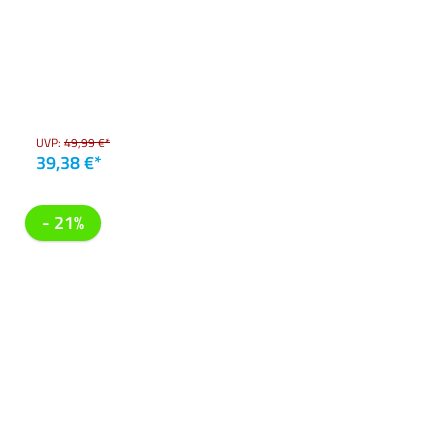
UVP:
49,99 €*
39,38 €*
- 21%