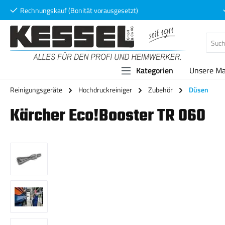
Rechnungskauf (Bonität vorausgesetzt)
 Hauptinhalt springen
Zur Suche springen
Zur Hauptnavigation springen
Kategorien
Unsere M
Reinigungsgeräte
Hochdruckreiniger
Zubehör
Düsen
Kärcher Eco!Booster TR 060
Bildergalerie überspringen