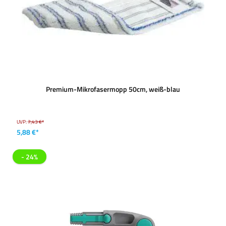
Premium-Mikrofasermopp 50cm, weiß-blau
UVP:
7,43 €*
5,88 €*
- 24%