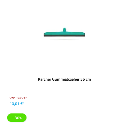
Kärcher Gummiabzieher 55 cm
UVP:
12,50 €*
10,01 €*
- 30%