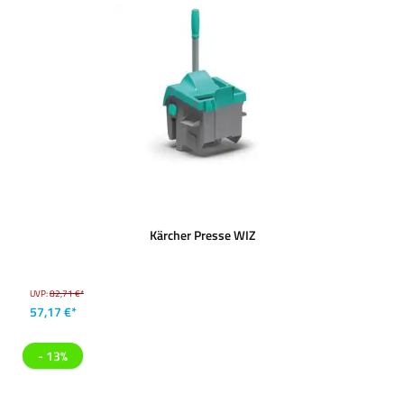
Kärcher Presse WIZ
UVP:
82,71 €*
57,17 €*
- 13%