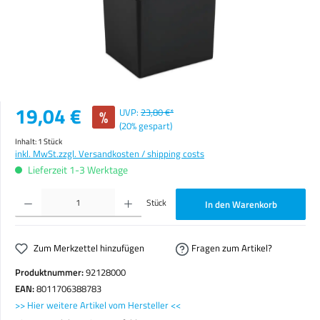
Verkaufspreis:
19,04 €
%
UVP:
23,80 €*
(20% gespart)
Inhalt:
1 Stück
inkl. MwSt.
zzgl. Versandkosten / shipping costs
Lieferzeit 1-3 Werktage
Produkt Anzahl: Gib den gewünschten Wert ein oder benutze die Schaltflächen um die Anzahl zu erhöhen o
Stück
In den Warenkorb
Zum Merkzettel hinzufügen
Fragen zum Artikel?
Produktnummer:
92128000
EAN:
8011706388783
>> Hier weitere Artikel vom Hersteller <<