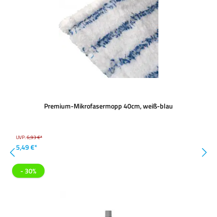
Premium-Mikrofasermopp 40cm, weiß-blau
UVP:
6,93 €*
5,49 €*
- 30%