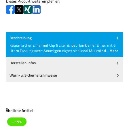
Dieses Produkt weiterempfehlen:
Beschreibung
K&auml;rcher Eimer mit Clip 6 Liter &nbsp; Ein kleiner Eimer mit 6
Litern Fassungsverm&ouml;gen eignet sich ideal f&uuml;r d…
Mehr
Hersteller-Infos
Warn- u. Sicherheitshinweise
Produktgalerie überspringen
Ähnliche Artikel
- 19%