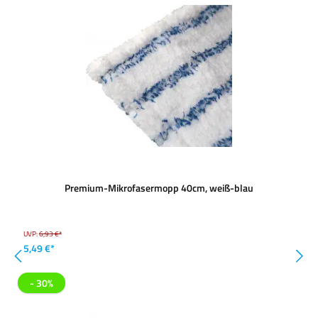
Premium-Mikrofasermopp 40cm, weiß-blau
UVP:
6,93 €*
5,49 €*
- 30%