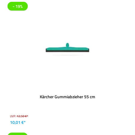
- 19%
Kärcher Gummiabzieher 55 cm
UVP:
12,50 €*
10,01 €*