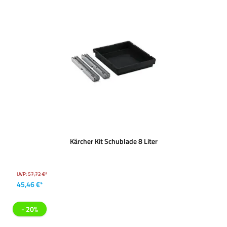
Kärcher Kit Schublade 8 Liter
UVP:
57,72 €*
45,46 €*
- 20%