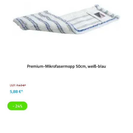
Premium-Mikrofasermopp 50cm, weiß-blau
UVP:
7,43 €*
5,88 €*
- 24%