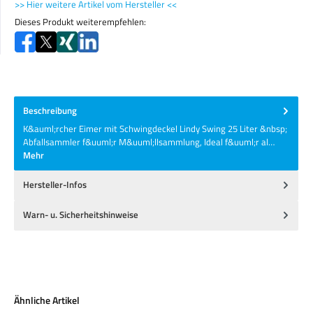
>> Hier weitere Artikel vom Hersteller <<
Dieses Produkt weiterempfehlen:
Beschreibung
K&auml;rcher Eimer mit Schwingdeckel Lindy Swing 25 Liter &nbsp;
Abfallsammler f&uuml;r M&uuml;llsammlung, Ideal f&uuml;r al…
Mehr
Hersteller-Infos
Warn- u. Sicherheitshinweise
Produktgalerie überspringen
Ähnliche Artikel