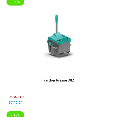
- 30%
Kärcher Presse WIZ
UVP:
82,71 €*
57,17 €*
- 13%