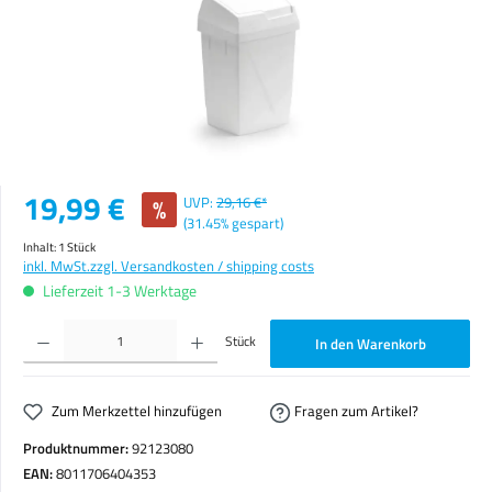
Verkaufspreis:
19,99 €
%
UVP:
29,16 €*
(31.45% gespart)
Inhalt:
1 Stück
inkl. MwSt.
zzgl. Versandkosten / shipping costs
Lieferzeit 1-3 Werktage
Produkt Anzahl: Gib den gewünschten Wert ein oder benutze die Schaltflächen um die Anzahl zu erhöhen o
Stück
In den Warenkorb
Zum Merkzettel hinzufügen
Fragen zum Artikel?
Produktnummer:
92123080
EAN:
8011706404353