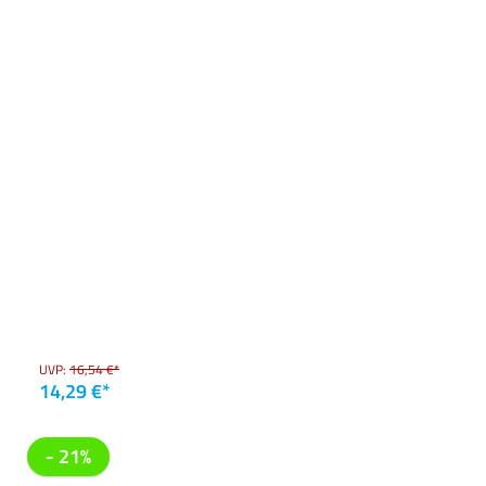
UVP:
16,54 €*
14,29 €*
- 21%