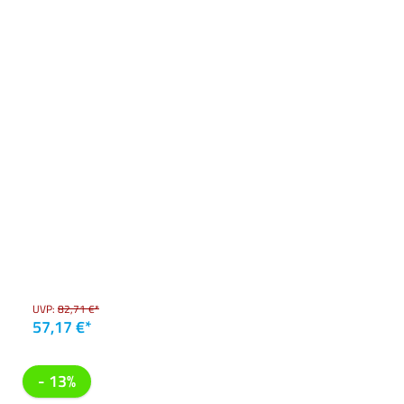
UVP:
82,71 €*
57,17 €*
- 13%