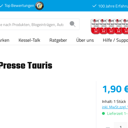
Top Bewertungen
100 Jahre Erfahr
arken
Kessel-Talk
Ratgeber
Über uns
Hilfe / Suppo
Presse Tauris
Verkaufspreis
1,90 
Inhalt:
1 Stück
inkl. MwSt.
zzgl.
Lieferzeit 1
Produkt Anzahl: G