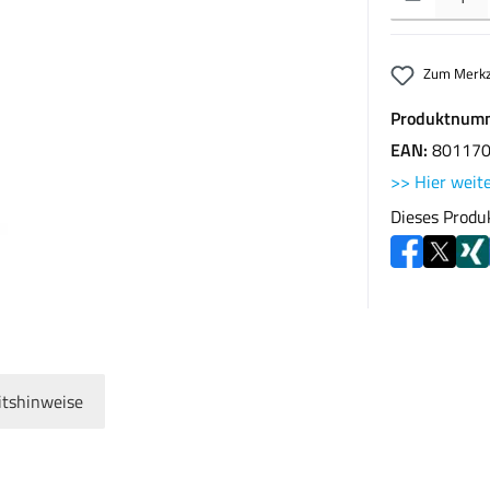
Zum Merkz
Produktnum
EAN:
80117
>> Hier weite
Dieses Produ
itshinweise