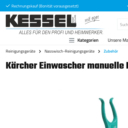
Rechnungskauf (Bonität vorausgesetzt)
 Hauptinhalt springen
Zur Suche springen
Zur Hauptnavigation springen
Kategorien
Unsere M
Reinigungsgeräte
Nasswisch-Reinigungsgeräte
Zubehör
Kärcher Einwascher manuelle 
Bildergalerie überspringen