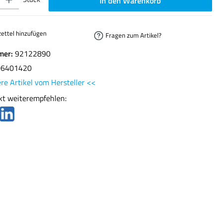
In den Warenkorb
ettel hinzufügen
Fragen zum Artikel?
mer:
92122890
06401420
re Artikel vom Hersteller <<
kt weiterempfehlen: