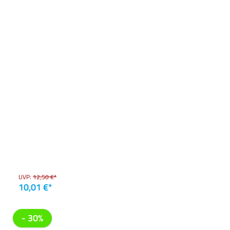
UVP:
12,50 €*
10,01 €*
- 30%