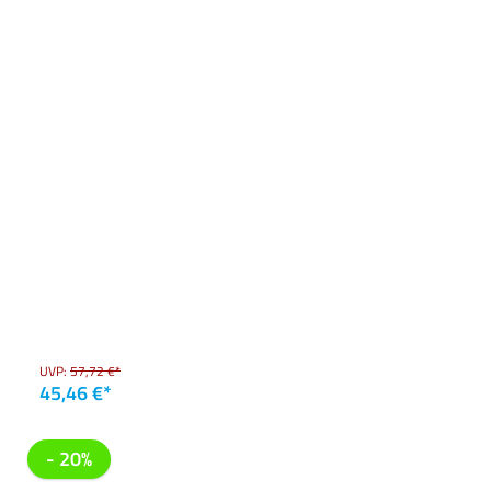
UVP:
57,72 €*
45,46 €*
- 20%