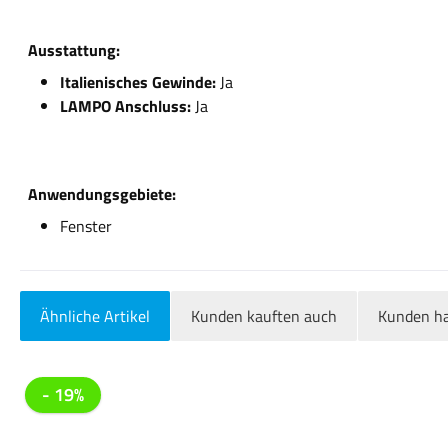
Ausstattung:
Italienisches Gewinde:
Ja
LAMPO Anschluss:
Ja
Anwendungsgebiete:
Fenster
Ähnliche Artikel
Kunden kauften auch
Kunden ha
Produktgalerie überspringen
- 19%