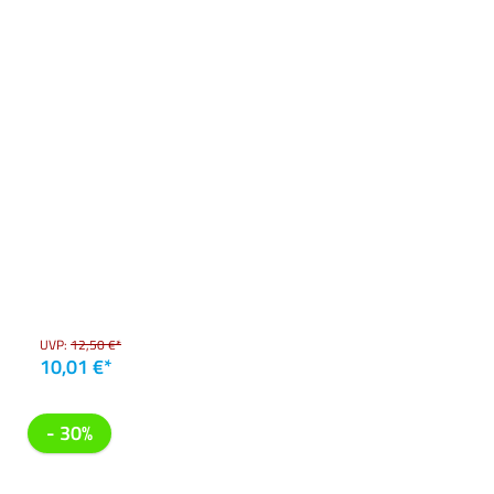
UVP:
12,50 €*
10,01 €*
- 30%