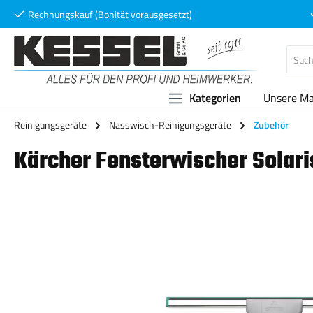
Rechnungskauf (Bonität vorausgesetzt)
 Hauptinhalt springen
Zur Suche springen
Zur Hauptnavigation springen
Kategorien
Unsere M
Reinigungsgeräte
Nasswisch-Reinigungsgeräte
Zubehör
Kärcher Fensterwischer Solar
Bildergalerie überspringen