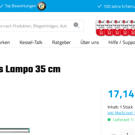
Top Bewertungen
100 Jahre Erfahr
arken
Kessel-Talk
Ratgeber
Über uns
Hilfe / Suppo
is Lampo 35 cm
Verkaufspreis
17,14
Inhalt:
1 Stück
inkl. MwSt.
zzgl.
Lieferzeit 1
Produkt Anzahl: G