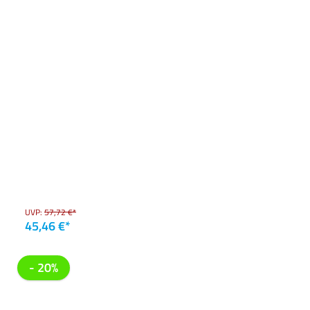
UVP:
57,72 €*
45,46 €*
- 20%