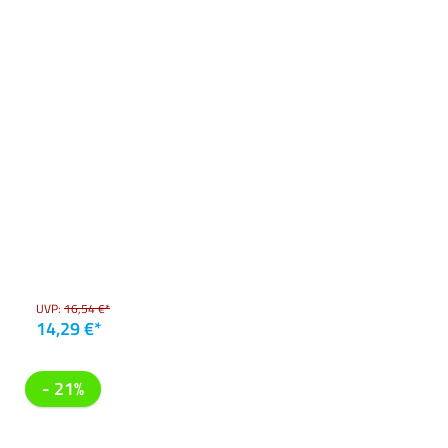
UVP:
16,54 €*
14,29 €*
- 21%