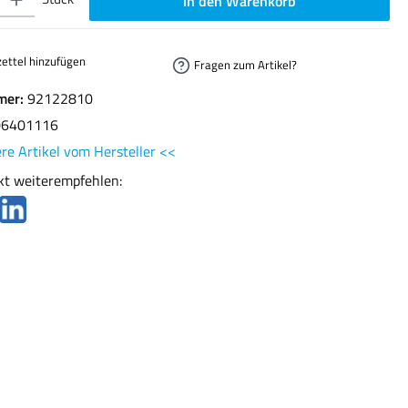
In den Warenkorb
ettel hinzufügen
Fragen zum Artikel?
mer:
92122810
06401116
re Artikel vom Hersteller <<
kt weiterempfehlen: