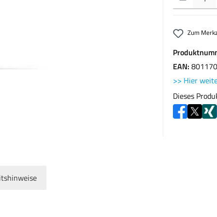
Zum Merkz
Produktnum
EAN:
80117
>> Hier weite
Dieses Produ
itshinweise