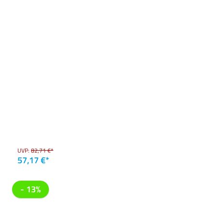
UVP:
82,71 €*
57,17 €*
- 13%