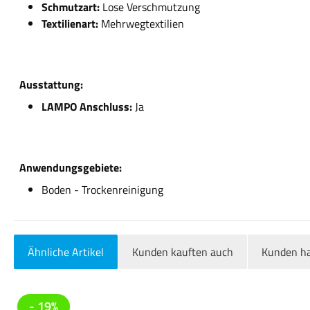
Schmutzart:
Lose Verschmutzung
Textilienart:
Mehrwegtextilien
Ausstattung:
LAMPO Anschluss:
Ja
Anwendungsgebiete:
Boden - Trockenreinigung
Ähnliche Artikel
Kunden kauften auch
Kunden ha
Produktgalerie überspringen
- 19%