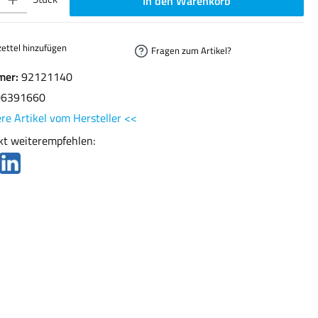
In den Warenkorb
ettel hinzufügen
Fragen zum Artikel?
mer:
92121140
06391660
re Artikel vom Hersteller <<
kt weiterempfehlen: