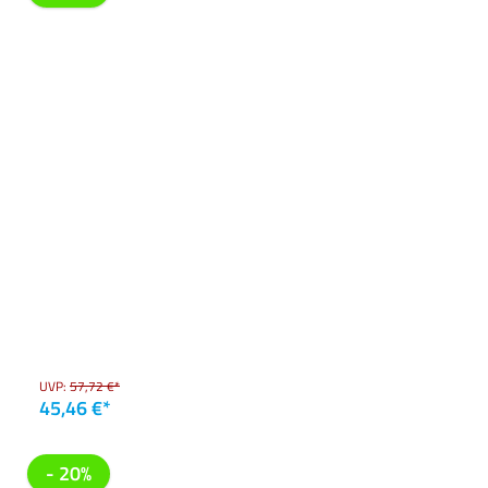
UVP:
57,72 €*
45,46 €*
- 20%