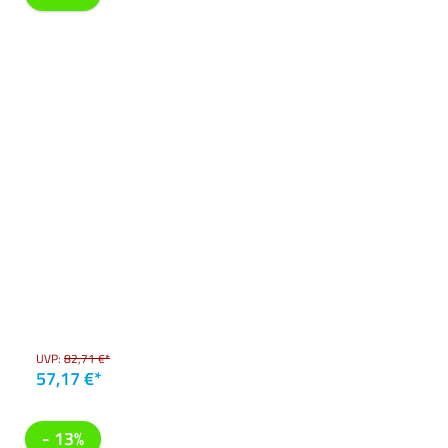
UVP:
82,71 €*
57,17 €*
- 13%