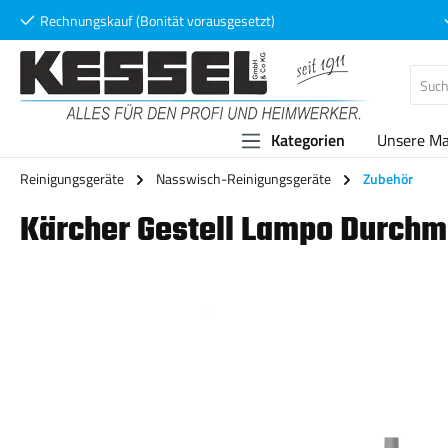
Rechnungskauf (Bonität vorausgesetzt)
 Hauptinhalt springen
Zur Suche springen
Zur Hauptnavigation springen
Kategorien
Unsere M
Reinigungsgeräte
Nasswisch-Reinigungsgeräte
Zubehör
Kärcher Gestell Lampo Durch
Bildergalerie überspringen