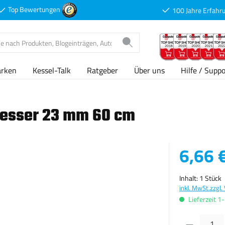
Top Bewertungen
100 Jahre Erfahr
arken
Kessel-Talk
Ratgeber
Über uns
Hilfe / Suppo
messer 23 mm 60 cm
Verkaufspreis
6,66 
Inhalt:
1 Stück
inkl. MwSt.
zzgl.
Lieferzeit 1
Produkt Anzahl: G