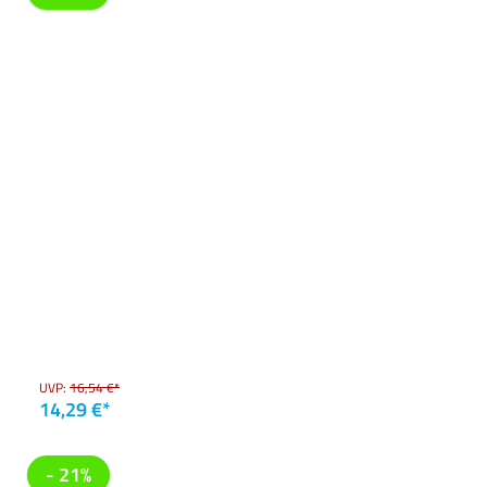
UVP:
16,54 €*
14,29 €*
- 21%