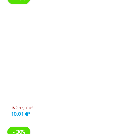
UVP:
12,50 €*
10,01 €*
- 30%