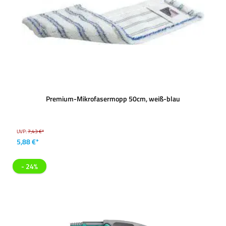
Premium-Mikrofasermopp 50cm, weiß-blau
UVP:
7,43 €*
5,88 €*
- 24%