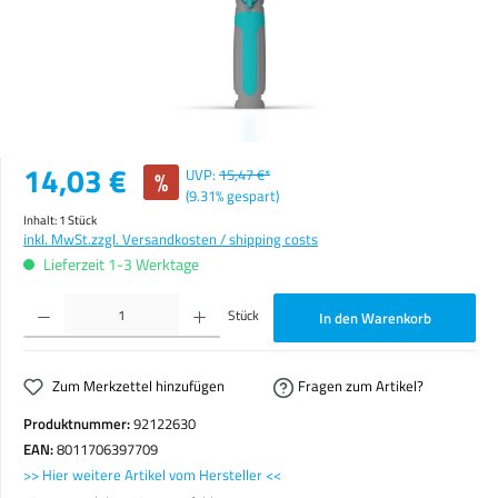
Verkaufspreis:
14,03 €
%
UVP:
15,47 €*
(9.31% gespart)
Inhalt:
1 Stück
inkl. MwSt.
zzgl. Versandkosten / shipping costs
Lieferzeit 1-3 Werktage
Produkt Anzahl: Gib den gewünschten Wert ein oder benutze die Schaltflächen um die Anzahl zu erhöhen o
Stück
In den Warenkorb
Zum Merkzettel hinzufügen
Fragen zum Artikel?
Produktnummer:
92122630
EAN:
8011706397709
>> Hier weitere Artikel vom Hersteller <<