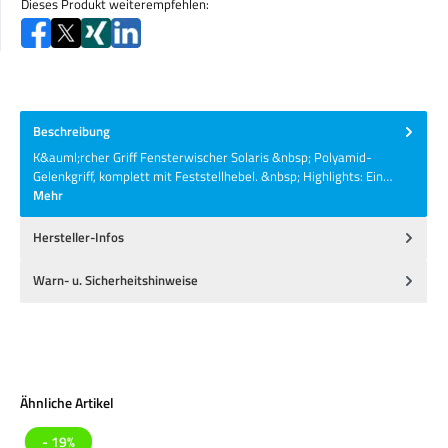
Dieses Produkt weiterempfehlen:
Beschreibung
K&auml;rcher Griff Fensterwischer Solaris &nbsp; Polyamid-
Gelenkgriff, komplett mit Feststellhebel. &nbsp; Highlights: Ein…
Mehr
Hersteller-Infos
Warn- u. Sicherheitshinweise
Produktgalerie überspringen
Ähnliche Artikel
- 19%