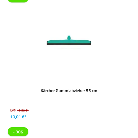
Kärcher Gummiabzieher 55 cm
UVP:
12,50 €*
10,01 €*
- 30%