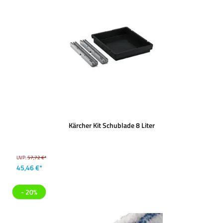
Kärcher Kit Schublade 8 Liter
UVP:
57,72 €*
45,46 €*
- 20%