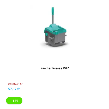
Kärcher Presse WIZ
UVP:
82,71 €*
57,17 €*
- 13%