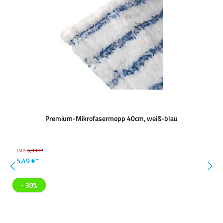
Premium-Mikrofasermopp 40cm, weiß-blau
UVP:
6,93 €*
5,49 €*
- 30%