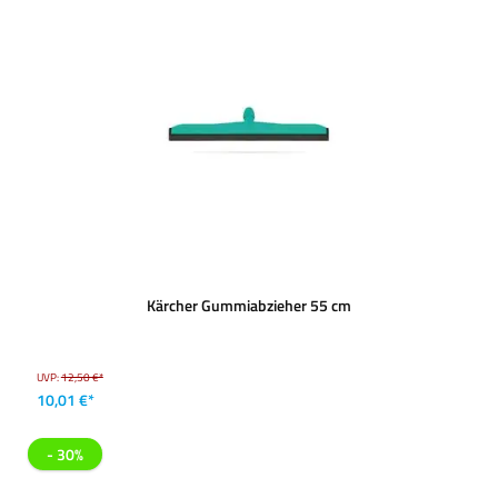
Kärcher Gummiabzieher 55 cm
UVP:
12,50 €*
10,01 €*
- 30%