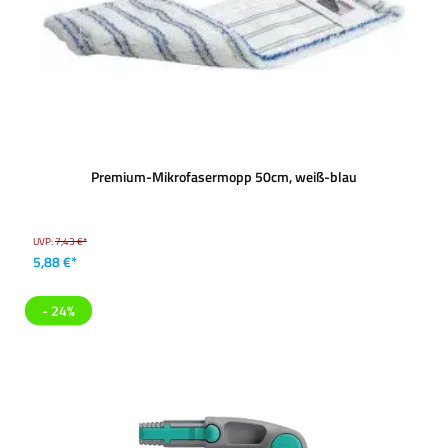
Premium-Mikrofasermopp 50cm, weiß-blau
UVP:
7,43 €*
5,88 €*
- 24%