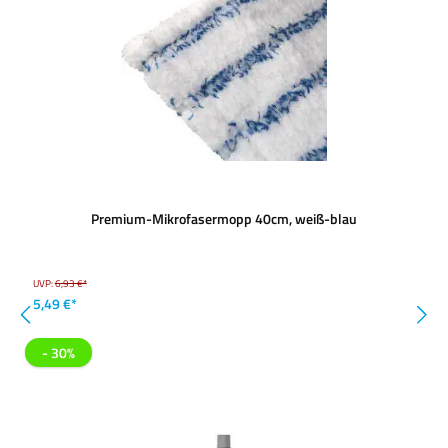
Premium-Mikrofasermopp 40cm, weiß-blau
UVP:
6,93 €*
5,49 €*
- 30%