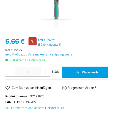
Verkaufspreis:
6,66 €
%
UVP:
9,52 €*
(30.04% gespart)
Inhalt:
1 Stück
inkl. MwSt.
zzgl. Versandkosten / shipping costs
Lieferzeit 1-3 Werktage
Produkt Anzahl: Gib den gewünschten Wert ein oder benutze die Schaltflächen um die Anzahl zu erhöhen o
Stück
In den Warenkorb
Zum Merkzettel hinzufügen
Fragen zum Artikel?
Produktnummer:
92122670
EAN:
8011706397785
>> Hier weitere Artikel vom Hersteller <<