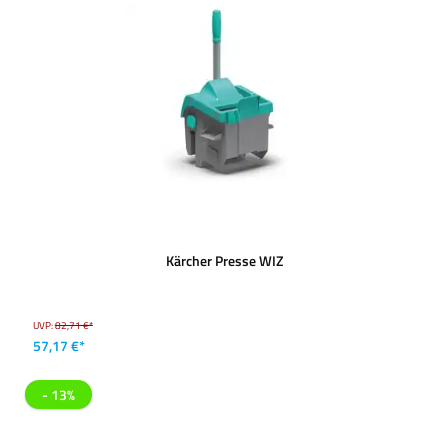
Kärcher Presse WIZ
UVP:
82,71 €*
57,17 €*
- 13%