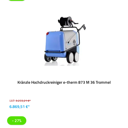
Kränzle Hochdruckreiniger e-therm 873 M 36 Trommel
UVP:
9.233,21 €*
6.869,51 €*
- 27%