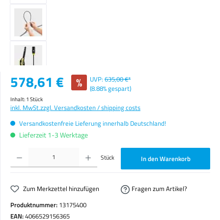
Verkaufspreis:
578,61 €
%
UVP:
635,00 €*
(8.88% gespart)
Inhalt:
1 Stück
inkl. MwSt.
zzgl. Versandkosten / shipping costs
Versandkostenfreie Lieferung innerhalb Deutschland!
Lieferzeit 1-3 Werktage
Produkt Anzahl: Gib den gewünschten Wert ein oder benutze die Schaltflächen um die Anzahl zu erhöhen o
Stück
In den Warenkorb
Zum Merkzettel hinzufügen
Fragen zum Artikel?
Produktnummer:
13175400
EAN:
4066529156365