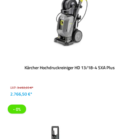
Kärcher Hochdruckreiniger HD 13/18-4 SXA Plus
UVP:
3.492,65 €*
2.766,50 €*
- 0%