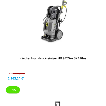
Kärcher Hochdruckreiniger HD 9/20-4 SXA Plus
UVP:
2.731,05 €*
2.163,24 €*
- 1%