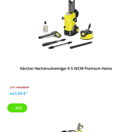
Kärcher Hochdruckreiniger K 5 WCM Premium Home
UVP:
454,98 €*
447,05 €*
- 20%