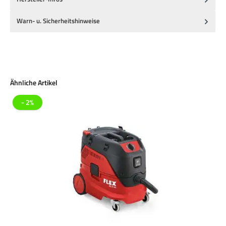
Warn- u. Sicherheitshinweise
Produktgalerie überspringen
Ähnliche Artikel
- 2%