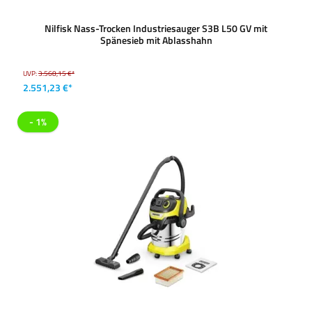
Nilfisk Nass-Trocken Industriesauger S3B L50 GV mit
Spänesieb mit Ablasshahn
UVP:
3.568,15 €*
2.551,23 €*
- 1%