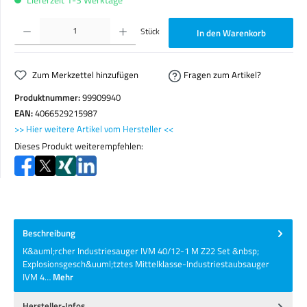
Produkt Anzahl: Gib den gewünschten Wert ein oder benutze die Schaltflächen um die Anzahl zu erhöhen o
Stück
In den Warenkorb
Zum Merkzettel hinzufügen
Fragen zum Artikel?
Produktnummer:
99909940
EAN:
4066529215987
>> Hier weitere Artikel vom Hersteller <<
Dieses Produkt weiterempfehlen:
Beschreibung
K&auml;rcher Industriesauger IVM 40/12-1 M Z22 Set &nbsp;
Explosionsgesch&uuml;tztes Mittelklasse-Industriestaubsauger
IVM 4…
Mehr
Hersteller-Infos