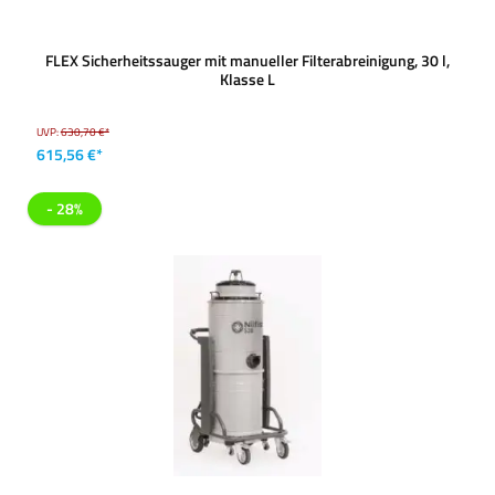
FLEX Sicherheitssauger mit manueller Filterabreinigung, 30 l,
Klasse L
UVP:
630,70 €*
615,56 €*
- 28%