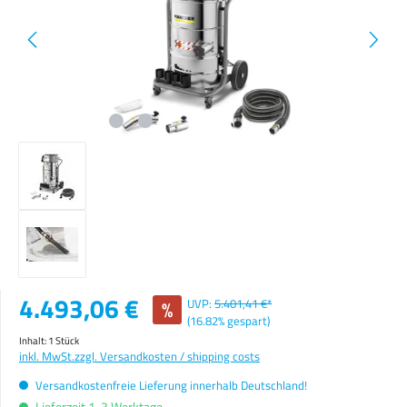
Verkaufspreis:
4.493,06 €
%
UVP:
5.401,41 €*
(16.82% gespart)
Inhalt:
1 Stück
inkl. MwSt.
zzgl. Versandkosten / shipping costs
Versandkostenfreie Lieferung innerhalb Deutschland!
Lieferzeit 1-3 Werktage