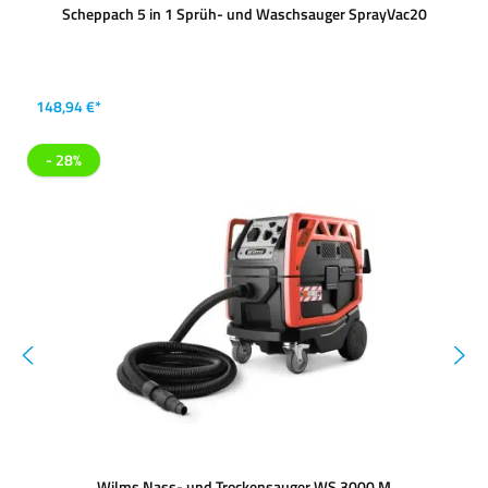
Scheppach 5 in 1 Sprüh- und Waschsauger SprayVac20
148,94 €*
- 28%
Wilms Nass- und Trockensauger WS 3000 M