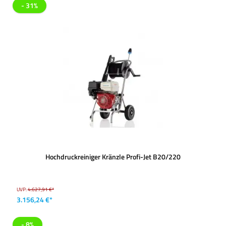
- 31%
Hochdruckreiniger Kränzle Profi-Jet B20/220
UVP:
4.627,91 €*
3.156,24 €*
- 8%