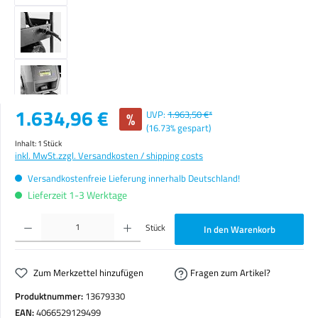
Verkaufspreis:
1.634,96 €
%
UVP:
1.963,50 €*
(16.73% gespart)
Inhalt:
1 Stück
inkl. MwSt.
zzgl. Versandkosten / shipping costs
Versandkostenfreie Lieferung innerhalb Deutschland!
Lieferzeit 1-3 Werktage
Produkt Anzahl: Gib den gewünschten Wert ein oder benutze die Schaltflächen um die Anzahl zu erhöhen o
Stück
In den Warenkorb
Zum Merkzettel hinzufügen
Fragen zum Artikel?
Produktnummer:
13679330
EAN:
4066529129499