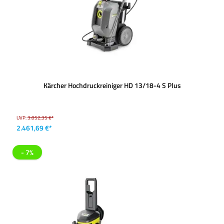
Kärcher Hochdruckreiniger HD 13/18-4 S Plus
UVP:
3.052,35 €*
2.461,69 €*
- 7%