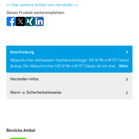
>> Hier weitere Artikel vom Hersteller <<
Dieses Produkt weiterempfehlen:
Beschreibung
K&auml;rcher Kaltwasser Hochdruckreiniger HD 9/18-4 M ST Classic
&nbsp; Der K&auml;rcher HD 9/18-4 M ST Classic ist ein stat…
Mehr
Hersteller-Infos
Warn- u. Sicherheitshinweise
Produktgalerie überspringen
Ähnliche Artikel