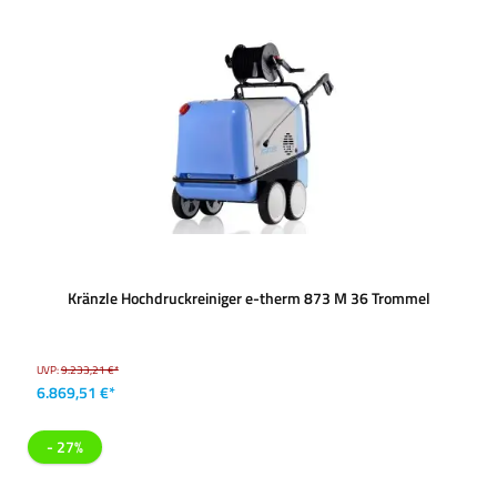
Kränzle Hochdruckreiniger e-therm 873 M 36 Trommel
UVP:
9.233,21 €*
6.869,51 €*
- 27%