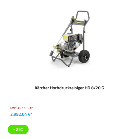
Kärcher Hochdruckreiniger HD 8/20 G
UVP:
3.677,10 €*
2.992,04 €*
- 25%