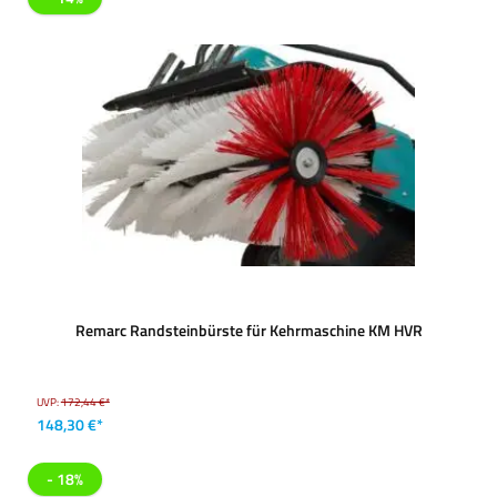
Remarc Randsteinbürste für Kehrmaschine KM HVR
UVP:
172,44 €*
148,30 €*
- 18%