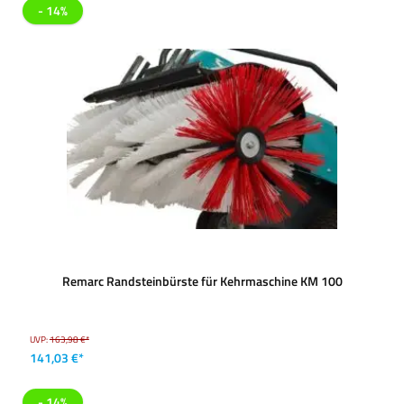
- 14%
Remarc Randsteinbürste für Kehrmaschine KM 100
UVP:
163,98 €*
141,03 €*
- 14%