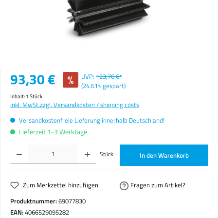
Verkaufspreis:
93,30 €
%
UVP:
123,76 €*
(24.61% gespart)
Inhalt:
1 Stück
inkl. MwSt.
zzgl. Versandkosten / shipping costs
Versandkostenfreie Lieferung innerhalb Deutschland!
Lieferzeit 1-3 Werktage
Produkt Anzahl: Gib den gewünschten Wert ein oder benutze die Schaltflächen um die Anzahl zu erhöhen o
Stück
In den Warenkorb
Zum Merkzettel hinzufügen
Fragen zum Artikel?
Produktnummer:
69077830
EAN:
4066529095282