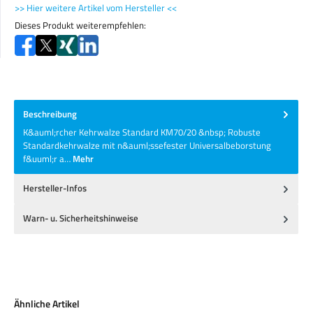
>> Hier weitere Artikel vom Hersteller <<
Dieses Produkt weiterempfehlen:
Beschreibung
K&auml;rcher Kehrwalze Standard KM70/20 &nbsp; Robuste
Standardkehrwalze mit n&auml;ssefester Universalbeborstung
f&uuml;r a…
Mehr
Hersteller-Infos
Warn- u. Sicherheitshinweise
Produktgalerie überspringen
Ähnliche Artikel