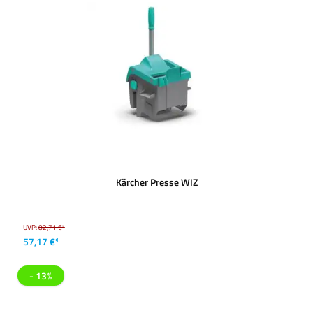
Kärcher Presse WIZ
UVP:
82,71 €*
57,17 €*
- 13%