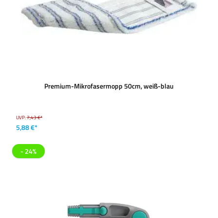
Premium-Mikrofasermopp 50cm, weiß-blau
UVP:
7,43 €*
5,88 €*
- 24%