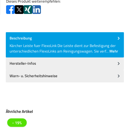
Dieses Produkt weiterempfehlen:
Beschreibung
Kärcher Leiste fuer FlexoLink Die Leiste dient zur Befestigung der
unterschiedlichen FlexoLinks am Reinigungswagen. Sie verf…
Mehr
Hersteller-Infos
Warn- u. Sicherheitshinweise
Produktgalerie überspringen
Ähnliche Artikel
- 19%