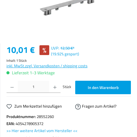
Verkaufspreis:
10,01 €
%
UVP:
12,50 €*
(19.92% gespart)
Inhalt:
1 Stück
inkl. MwSt.
zzgl. Versandkosten / shipping costs
Lieferzeit 1-3 Werktage
Produkt Anzahl: Gib den gewünschten Wert ein oder benutze die Schaltflächen um die Anzahl zu erhöhen o
Stück
In den Warenkorb
Zum Merkzettel hinzufügen
Fragen zum Artikel?
Produktnummer:
28552260
EAN:
4054278905372
>> Hier weitere Artikel vom Hersteller <<