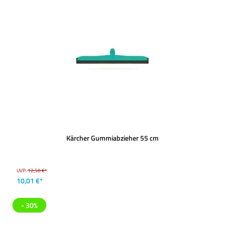
Kärcher Gummiabzieher 55 cm
UVP:
12,50 €*
10,01 €*
- 30%