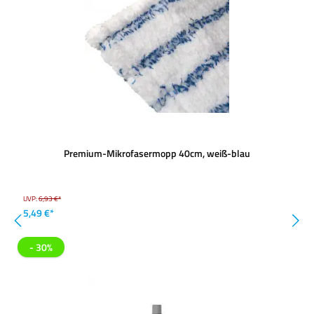
Premium-Mikrofasermopp 40cm, weiß-blau
UVP:
6,93 €*
5,49 €*
- 30%