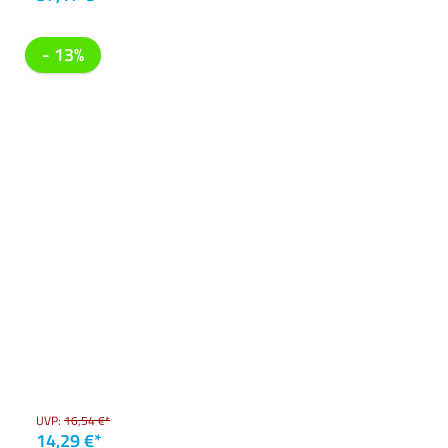
- 13%
UVP:
16,54 €*
14,29 €*