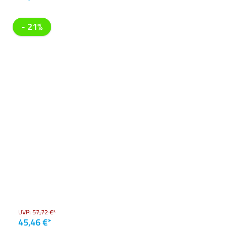
- 21%
UVP:
57,72 €*
45,46 €*