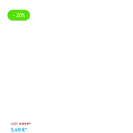
- 20%
UVP:
6,93 €*
5,49 €*