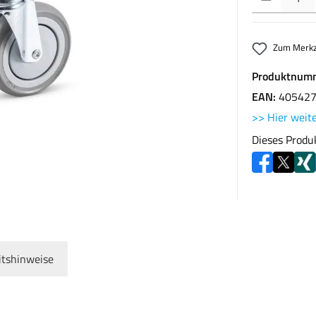
Zum Merkz
Produktnum
EAN:
40542
>> Hier weite
Dieses Produ
itshinweise