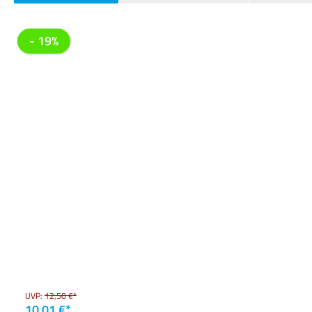
Produktgalerie überspringen
- 19%
UVP:
12,50 €*
10,01 €*