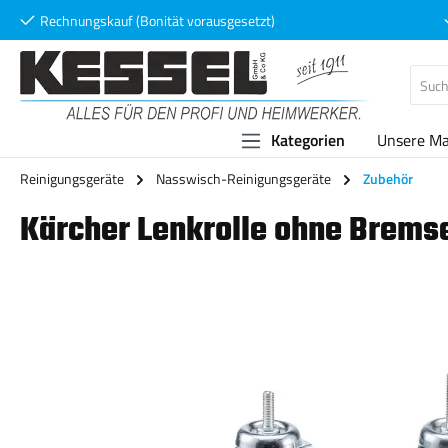
Rechnungskauf (Bonität vorausgesetzt)
 Hauptinhalt springen
Zur Suche springen
Zur Hauptnavigation springen
Kategorien
Unsere M
Reinigungsgeräte
Nasswisch-Reinigungsgeräte
Zubehör
Kärcher Lenkrolle ohne Brems
Bildergalerie überspringen