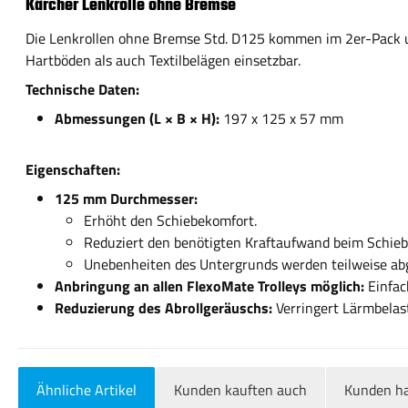
Kärcher Lenkrolle ohne Bremse
Die Lenkrollen ohne Bremse Std. D125 kommen im 2er-Pack un
Hartböden als auch Textilbelägen einsetzbar.
Technische Daten:
Abmessungen (L × B × H):
197 x 125 x 57 mm
Eigenschaften:
125 mm Durchmesser:
Erhöht den Schiebekomfort.
Reduziert den benötigten Kraftaufwand beim Schieben
Unebenheiten des Untergrunds werden teilweise abg
Anbringung an allen FlexoMate Trolleys möglich:
Einfac
Reduzierung des Abrollgeräuschs:
Verringert Lärmbelas
Ähnliche Artikel
Kunden kauften auch
Kunden ha