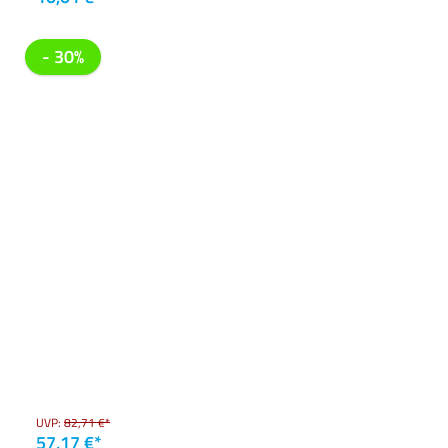
- 30%
UVP:
82,71 €*
57,17 €*