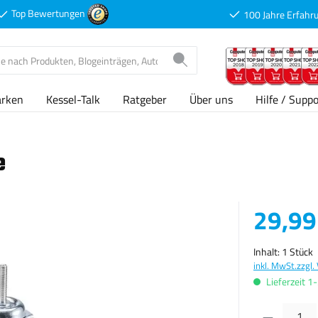
Top Bewertungen
100 Jahre Erfahr
arken
Kessel-Talk
Ratgeber
Über uns
Hilfe / Suppo
e
Verkaufspreis
29,99
Inhalt:
1 Stück
inkl. MwSt.
zzgl.
Lieferzeit 1
Produkt Anzahl: G