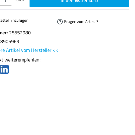
In den Warenkorb
ettel hinzufügen
Fragen zum Artikel?
mer:
28552980
78905969
re Artikel vom Hersteller <<
kt weiterempfehlen: