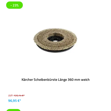
- 23%
Kärcher Scheibenbürste Länge 360 mm weich
UVP:
126,14 €*
96,95 €*