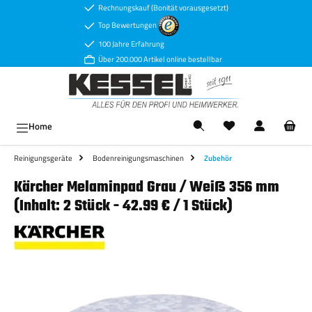
Rechnungskauf (Bonität vorausgesetzt)
Zum Hauptinhalt springen
Top Bewertungen
100 Jahre Erfahrung
Über 200.000 Artikel online bestellbar
Ware
Home
Reinigungsgeräte
Bodenreinigungsmaschinen
Zubehör
Kärcher Melaminpad Grau / Weiß 356 mm
(Inhalt: 2 Stück - 42.99 € / 1 Stück)
Bildergalerie überspringen