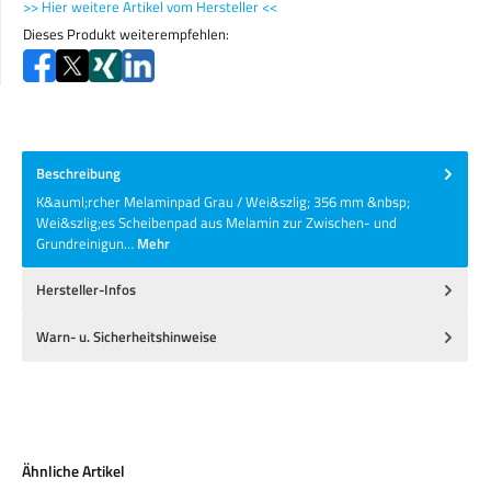
>> Hier weitere Artikel vom Hersteller <<
Dieses Produkt weiterempfehlen:
Beschreibung
K&auml;rcher Melaminpad Grau / Wei&szlig; 356 mm &nbsp;
Wei&szlig;es Scheibenpad aus Melamin zur Zwischen- und
Grundreinigun…
Mehr
Hersteller-Infos
Warn- u. Sicherheitshinweise
Produktgalerie überspringen
Ähnliche Artikel