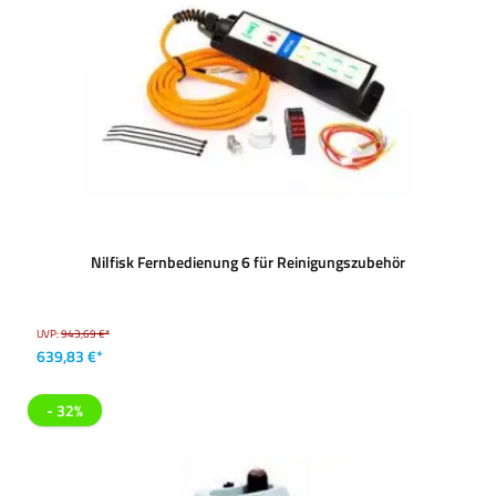
Nilfisk Fernbedienung 6 für Reinigungszubehör
UVP:
943,69 €*
639,83 €*
- 32%