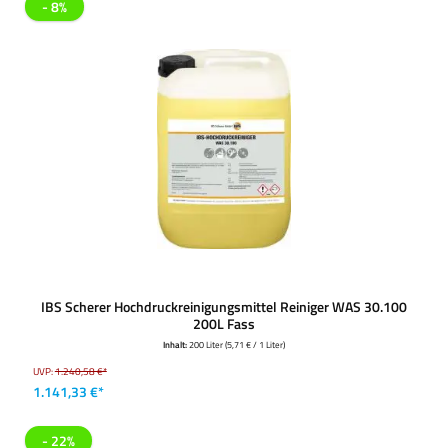
- 8%
IBS Scherer Hochdruckreinigungsmittel Reiniger WAS 30.100
200L Fass
Inhalt:
200 Liter
(5,71 € / 1 Liter)
UVP:
1.240,58 €*
1.141,33 €*
- 22%