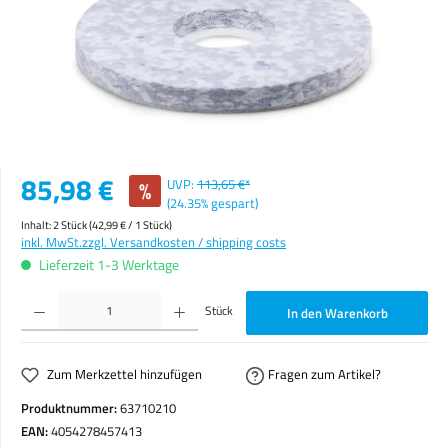
Verkaufspreis:
85,98 €
%
UVP:
113,65 €*
(24.35% gespart)
Inhalt:
2 Stück
(42,99 € / 1 Stück)
inkl. MwSt.
zzgl. Versandkosten / shipping costs
Lieferzeit 1-3 Werktage
Produkt Anzahl: Gib den gewünschten Wert ein oder benutze die Schaltflächen um die Anzahl zu erhöhen o
Stück
In den Warenkorb
Zum Merkzettel hinzufügen
Fragen zum Artikel?
Produktnummer:
63710210
EAN:
4054278457413