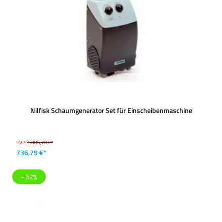
Nilfisk Schaumgenerator Set für Einscheibenmaschine
UVP:
1.086,70 €*
736,79 €*
- 32%