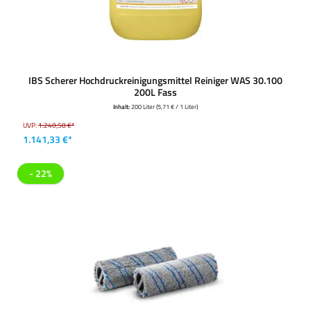
IBS Scherer Hochdruckreinigungsmittel Reiniger WAS 30.100
200L Fass
Inhalt:
200 Liter
(5,71 € / 1 Liter)
UVP:
1.240,58 €*
1.141,33 €*
- 22%