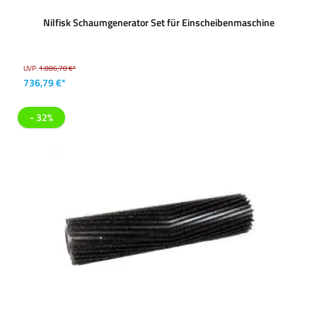
Nilfisk Schaumgenerator Set für Einscheibenmaschine
UVP:
1.086,70 €*
736,79 €*
- 32%