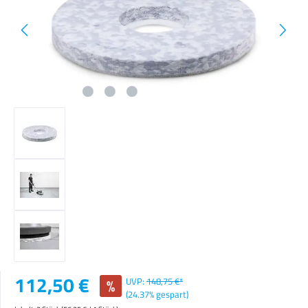
Verkaufspreis:
112,50 €
%
UVP:
148,75 €*
(24.37% gespart)