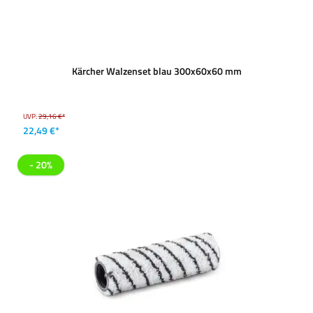
Kärcher Walzenset blau 300x60x60 mm
UVP:
29,16 €*
22,49 €*
- 20%