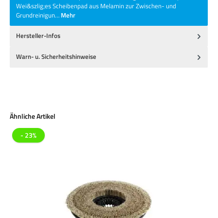
Wei&szlig;es Scheibenpad aus Melamin zur Zwischen- und
Grundreinigun…
Mehr
Hersteller-Infos
Warn- u. Sicherheitshinweise
Produktgalerie überspringen
Ähnliche Artikel
- 23%