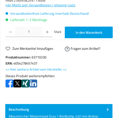
Inhalt:
2 Stück
(56,25 € / 1 Stück)
inkl. MwSt.
zzgl. Versandkosten / shipping costs
Versandkostenfreie Lieferung innerhalb Deutschland!
Lieferzeit 1-3 Werktage
Produkt Anzahl: Gib den gewünschten Wert ein oder benutze die Schaltflächen um die Anzahl zu erhöhen o
Stück
In den Warenkorb
Zum Merkzettel hinzufügen
Fragen zum Artikel?
Produktnummer:
63710230
EAN:
4054278457437
>> Hier weitere Artikel vom Hersteller <<
Dieses Produkt weiterempfehlen:
Beschreibung
K&auml;rcher Melaminpad Grau / Wei&szlig; 432 mm &nbsp;