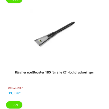
Kärcher eco!Booster 180 für alle K7 Hochdruckreiniger
UVP:
49,99 €*
39,38 €*
- 25%