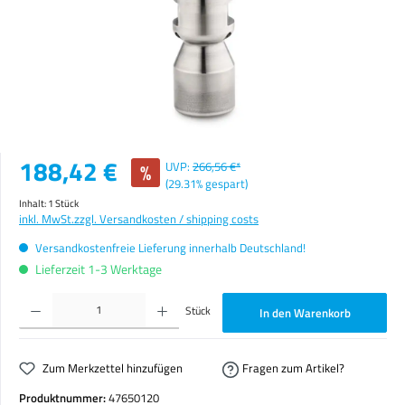
Verkaufspreis:
188,42 €
%
UVP:
266,56 €*
(29.31% gespart)
Inhalt:
1 Stück
inkl. MwSt.
zzgl. Versandkosten / shipping costs
Versandkostenfreie Lieferung innerhalb Deutschland!
Lieferzeit 1-3 Werktage
Produkt Anzahl: Gib den gewünschten Wert ein oder benutze die Schaltflächen um die Anzahl zu erhöhen o
Stück
In den Warenkorb
Zum Merkzettel hinzufügen
Fragen zum Artikel?
Produktnummer:
47650120