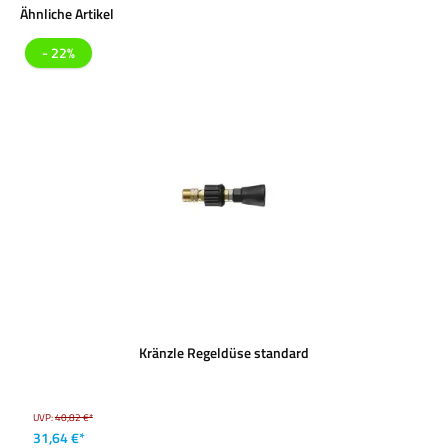
Produktgalerie überspringen
Ähnliche Artikel
- 22%
Kränzle Regeldüse standard
UVP:
40,82 €*
31,64 €*