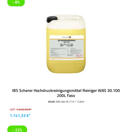
- 8%
IBS Scherer Hochdruckreinigungsmittel Reiniger WAS 30.100
200L Fass
Inhalt:
200 Liter
(5,71 € / 1 Liter)
UVP:
1.240,58 €*
1.141,33 €*
- 22%