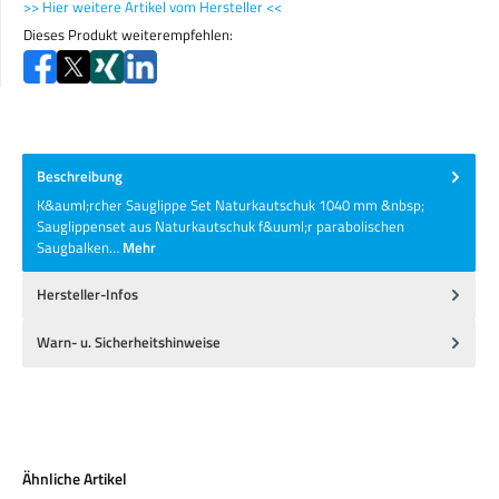
>> Hier weitere Artikel vom Hersteller <<
Dieses Produkt weiterempfehlen:
Beschreibung
K&auml;rcher Sauglippe Set Naturkautschuk 1040 mm &nbsp;
Sauglippenset aus Naturkautschuk f&uuml;r parabolischen
Saugbalken…
Mehr
Hersteller-Infos
Warn- u. Sicherheitshinweise
Produktgalerie überspringen
Ähnliche Artikel