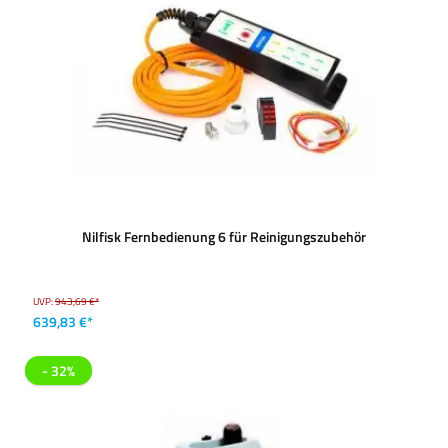
Nilfisk Fernbedienung 6 für Reinigungszubehör
UVP:
943,69 €*
639,83 €*
- 32%