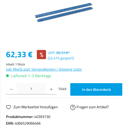
Verkaufspreis:
62,33 €
%
UVP:
80,33 €*
(22.41% gespart)
Inhalt:
1 Stück
inkl. MwSt.
zzgl. Versandkosten / shipping costs
Lieferzeit 1-3 Werktage
Produkt Anzahl: Gib den gewünschten Wert ein oder benutze die Schaltflächen um die Anzahl zu erhöhen o
Stück
In den Warenkorb
Zum Merkzettel hinzufügen
Fragen zum Artikel?
Produktnummer:
40393730
EAN:
4066529066466