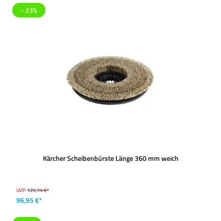
- 23%
Kärcher Scheibenbürste Länge 360 mm weich
UVP:
126,14 €*
96,95 €*