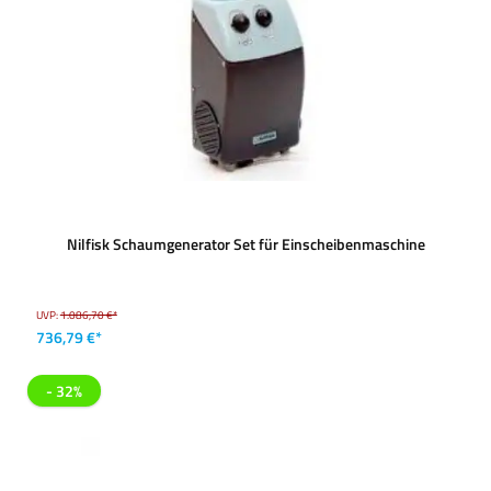
Nilfisk Schaumgenerator Set für Einscheibenmaschine
UVP:
1.086,70 €*
736,79 €*
- 32%