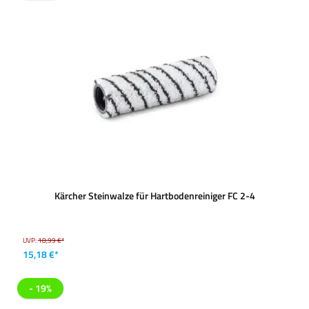
Kärcher Steinwalze für Hartbodenreiniger FC 2-4
UVP:
18,99 €*
15,18 €*
- 19%