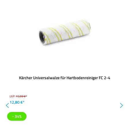
Kärcher Universalwalze für Hartbodenreiniger FC 2-4
UVP:
15,99 €*
12,80 €*
- 34%