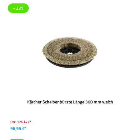
- 23%
Kärcher Scheibenbürste Länge 360 mm weich
UVP:
126,14 €*
96,95 €*