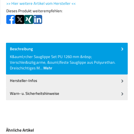
>> Hier weitere Artikel vom Hersteller <<
Dieses Produkt weiterempfehlen:
Beschreibung
K&auml;rcher Sauglippe Set PU 1260 mm &nbsp;
Verschlei&szlig;arme, &ouml;lfeste Sauglippe aus Polyurethan.
Dreischichtiges M…
Mehr
Hersteller-Infos
Warn- u. Sicherheitshinweise
Produktgalerie überspringen
Ähnliche Artikel