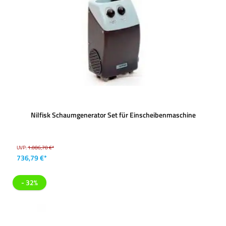
Nilfisk Schaumgenerator Set für Einscheibenmaschine
UVP:
1.086,70 €*
736,79 €*
- 32%