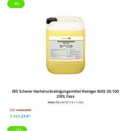
- 8%
IBS Scherer Hochdruckreinigungsmittel Reiniger WAS 30.100
200L Fass
Inhalt:
200 Liter
(5,71 € / 1 Liter)
UVP:
1.240,58 €*
1.141,33 €*
- 22%