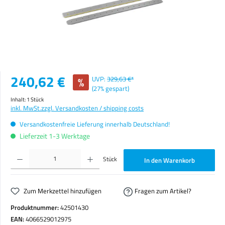
Verkaufspreis:
240,62 €
%
UVP:
329,63 €*
(27% gespart)
Inhalt:
1 Stück
inkl. MwSt.
zzgl. Versandkosten / shipping costs
Versandkostenfreie Lieferung innerhalb Deutschland!
Lieferzeit 1-3 Werktage
Produkt Anzahl: Gib den gewünschten Wert ein oder benutze die Schaltflächen um die Anzahl zu erhöhen o
Stück
In den Warenkorb
Zum Merkzettel hinzufügen
Fragen zum Artikel?
Produktnummer:
42501430
EAN:
4066529012975