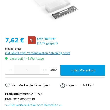
Verkaufspreis:
7,62 €
%
UVP:
10,12 €*
(24.7% gespart)
Inhalt:
1 Stück
inkl. MwSt.
zzgl. Versandkosten / shipping costs
Lieferzeit 1-3 Werktage
Produkt Anzahl: Gib den gewünschten Wert ein oder benutze die Schaltflächen um die Anzahl zu erhöhen o
Stück
In den Warenkorb
Zum Merkzettel hinzufügen
Fragen zum Artikel?
Produktnummer:
92122530
EAN:
8011706387519
>> Hier weitere Artikel vom Hersteller <<