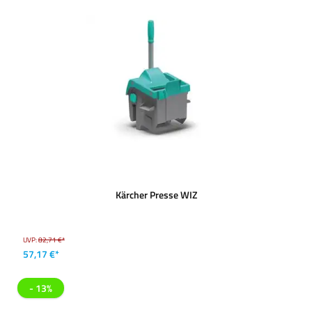
Kärcher Presse WIZ
UVP:
82,71 €*
57,17 €*
- 13%