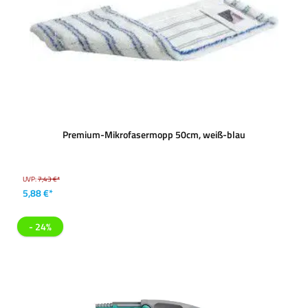
Premium-Mikrofasermopp 50cm, weiß-blau
UVP:
7,43 €*
5,88 €*
- 24%