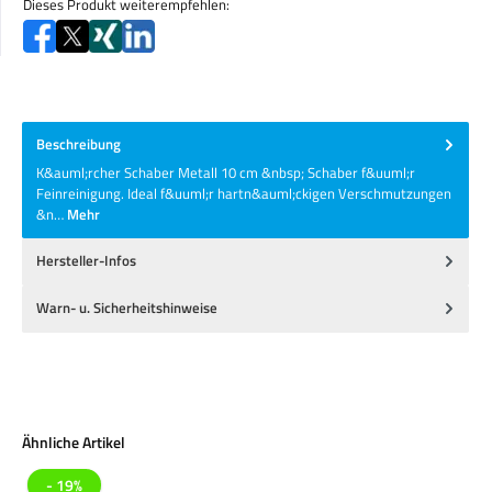
Dieses Produkt weiterempfehlen:
Beschreibung
K&auml;rcher Schaber Metall 10 cm &nbsp; Schaber f&uuml;r
Feinreinigung. Ideal f&uuml;r hartn&auml;ckigen Verschmutzungen
&n…
Mehr
Hersteller-Infos
Warn- u. Sicherheitshinweise
Produktgalerie überspringen
Ähnliche Artikel
- 19%