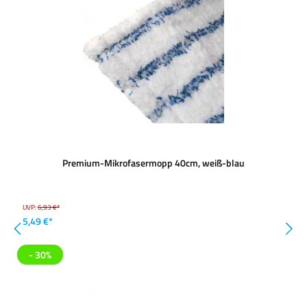
Premium-Mikrofasermopp 40cm, weiß-blau
UVP:
6,93 €*
5,49 €*
- 30%