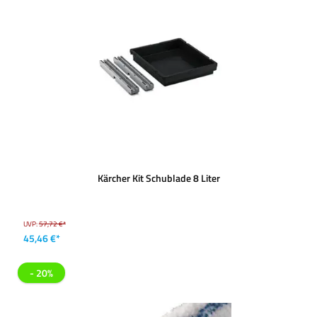
Kärcher Kit Schublade 8 Liter
UVP:
57,72 €*
45,46 €*
- 20%