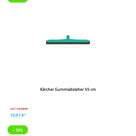
Kärcher Gummiabzieher 55 cm
UVP:
12,50 €*
10,01 €*
- 30%