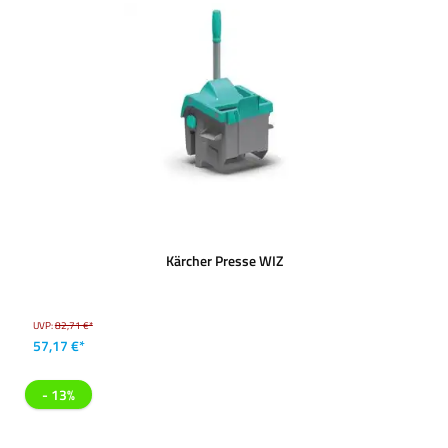
Kärcher Presse WIZ
UVP:
82,71 €*
57,17 €*
- 13%