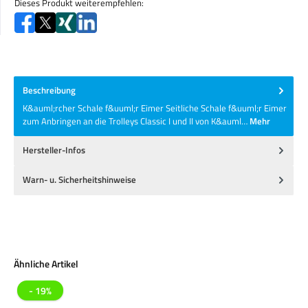
Dieses Produkt weiterempfehlen:
Beschreibung
K&auml;rcher Schale f&uuml;r Eimer Seitliche Schale f&uuml;r Eimer
zum Anbringen an die Trolleys Classic I und II von K&auml…
Mehr
Hersteller-Infos
Warn- u. Sicherheitshinweise
Produktgalerie überspringen
Ähnliche Artikel
- 19%