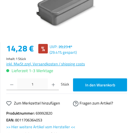
Verkaufspreis:
14,28 €
%
UVP:
20,23 €*
(29.41% gespart)
Inhalt:
1 Stück
inkl. MwSt.
zzgl. Versandkosten / shipping costs
Lieferzeit 1-3 Werktage
Produkt Anzahl: Gib den gewünschten Wert ein oder benutze die Schaltflächen um die Anzahl zu erhöhen o
Stück
In den Warenkorb
Zum Merkzettel hinzufügen
Fragen zum Artikel?
Produktnummer:
69992820
EAN:
8011706364053
>> Hier weitere Artikel vom Hersteller <<