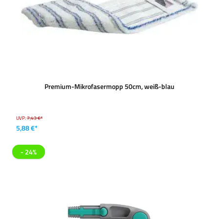
Premium-Mikrofasermopp 50cm, weiß-blau
UVP:
7,43 €*
5,88 €*
- 24%