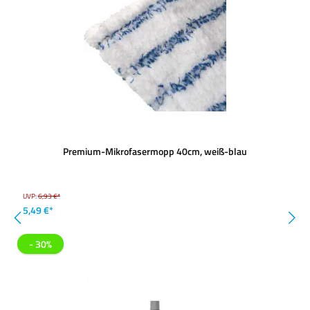
Premium-Mikrofasermopp 40cm, weiß-blau
UVP:
6,93 €*
5,49 €*
- 30%