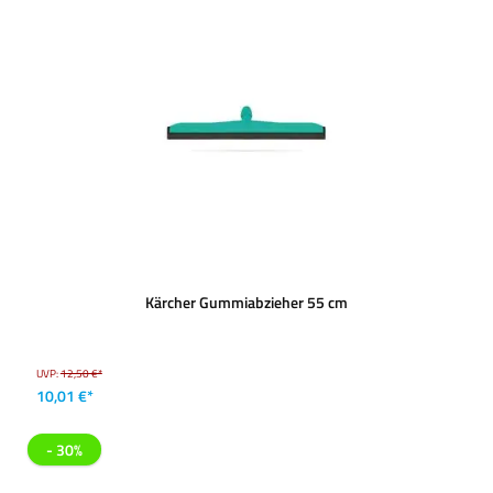
Kärcher Gummiabzieher 55 cm
UVP:
12,50 €*
10,01 €*
- 30%