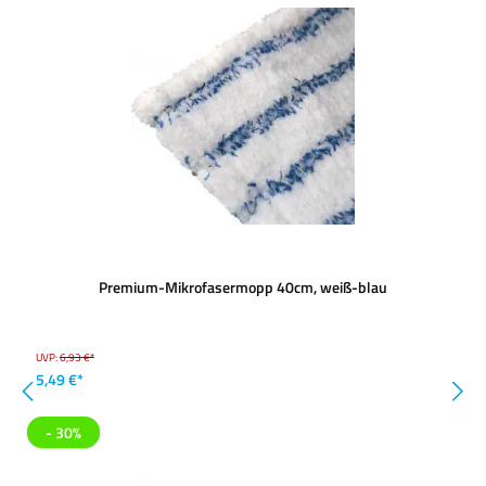
Premium-Mikrofasermopp 40cm, weiß-blau
UVP:
6,93 €*
5,49 €*
- 30%