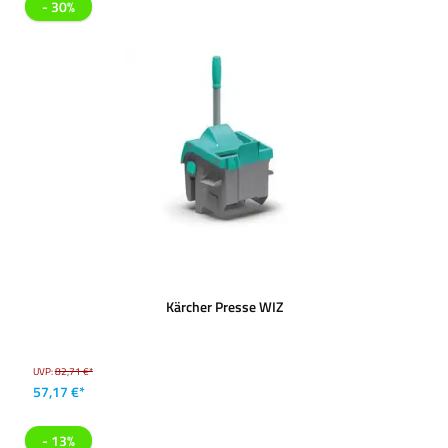
- 30%
Kärcher Presse WIZ
UVP:
82,71 €*
57,17 €*
- 13%