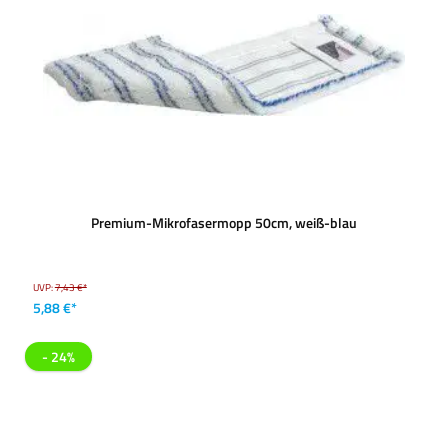
Premium-Mikrofasermopp 50cm, weiß-blau
UVP:
7,43 €*
5,88 €*
- 24%