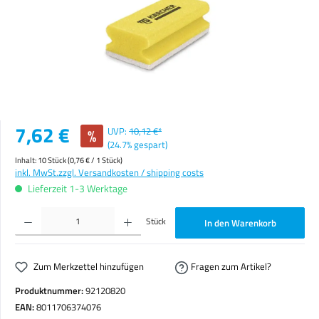
Verkaufspreis:
7,62 €
%
UVP:
10,12 €*
(24.7% gespart)
Inhalt:
10 Stück
(0,76 € / 1 Stück)
inkl. MwSt.
zzgl. Versandkosten / shipping costs
Lieferzeit 1-3 Werktage
Produkt Anzahl: Gib den gewünschten Wert ein oder benutze die Schaltflächen um die Anzahl zu erhöhen o
Stück
In den Warenkorb
Zum Merkzettel hinzufügen
Fragen zum Artikel?
Produktnummer:
92120820
EAN:
8011706374076