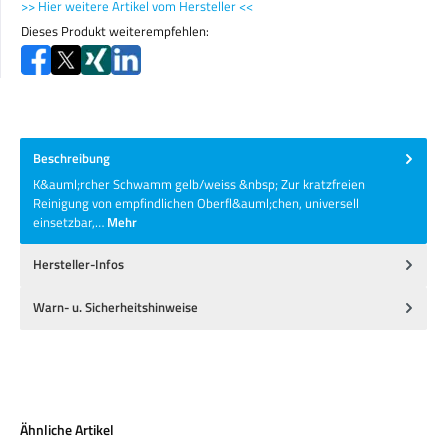
>> Hier weitere Artikel vom Hersteller <<
Dieses Produkt weiterempfehlen:
Beschreibung
K&auml;rcher Schwamm gelb/weiss &nbsp; Zur kratzfreien
Reinigung von empfindlichen Oberfl&auml;chen, universell
einsetzbar,…
Mehr
Hersteller-Infos
Warn- u. Sicherheitshinweise
Produktgalerie überspringen
Ähnliche Artikel