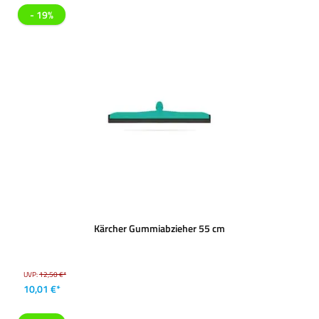
- 19%
Kärcher Gummiabzieher 55 cm
UVP:
12,50 €*
10,01 €*