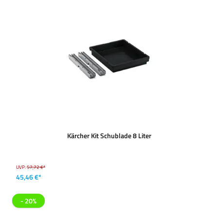
Kärcher Kit Schublade 8 Liter
UVP:
57,72 €*
45,46 €*
- 20%