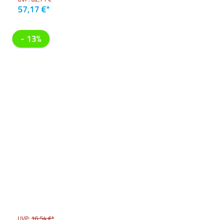
57,17 €*
- 13%
UVP:
16,54 €*