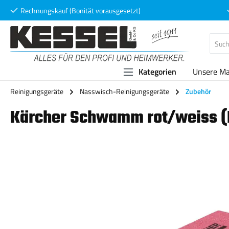
Rechnungskauf (Bonität vorausgesetzt)
 Hauptinhalt springen
Zur Suche springen
Zur Hauptnavigation springen
Kategorien
Unsere M
Reinigungsgeräte
Nasswisch-Reinigungsgeräte
Zubehör
Kärcher Schwamm rot/weiss (Inh
Bildergalerie überspringen