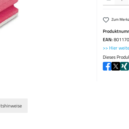
Zum Merkz
Produktnum
EAN:
80117
>> Hier weite
Dieses Produ
itshinweise