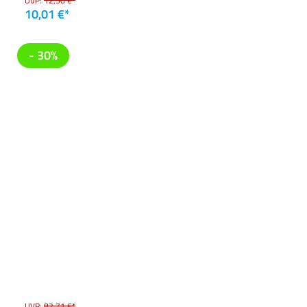
UVP:
12,50 €*
10,01 €*
- 30%
UVP:
82,71 €*