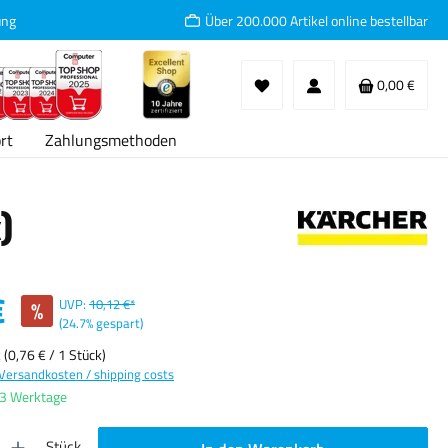
ung
Über 200.000 Artikel online bestellbar
Waren
0,00 €
rt
Zahlungsmethoden
)
:
€
%
UVP:
10,12 €*
(24.7% gespart)
k
(0,76 € / 1 Stück)
 Versandkosten / shipping costs
-3 Werktage
ib den gewünschten Wert ein oder benutze die Schaltflächen um die Anzahl zu erhöhen oder
Stück