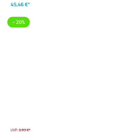
45,46 €*
- 20%
UVP:
6,93 €*