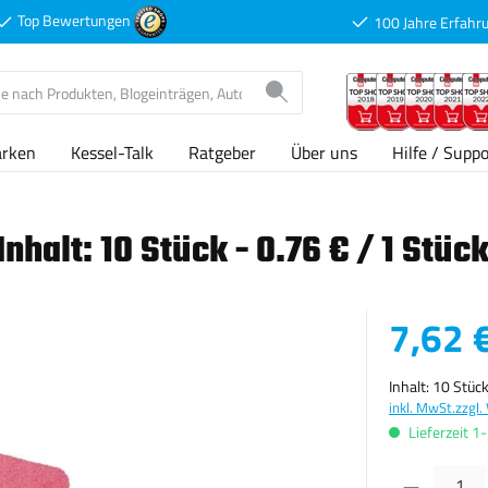
Top Bewertungen
100 Jahre Erfahr
arken
Kessel-Talk
Ratgeber
Über uns
Hilfe / Suppo
alt: 10 Stück - 0.76 € / 1 Stück
Verkaufspreis
7,62 
Inhalt:
10 Stüc
inkl. MwSt.
zzgl.
Lieferzeit 1
Produkt Anzahl: G