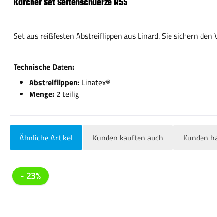
Kärcher Set Seitenschuerze R55
Set aus reißfesten Abstreiflippen aus Linard. Sie sichern de
Technische Daten:
Abstreiflippen:
Linatex®
Menge:
2 teilig
Ähnliche Artikel
Kunden kauften auch
Kunden ha
Produktgalerie überspringen
- 23%