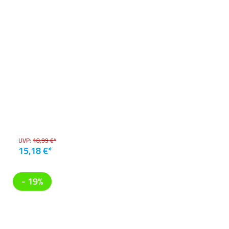
UVP:
18,99 €*
15,18 €*
- 19%