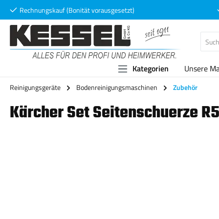
Rechnungskauf (Bonität vorausgesetzt)
 Hauptinhalt springen
Zur Suche springen
Zur Hauptnavigation springen
Kategorien
Unsere M
Reinigungsgeräte
Bodenreinigungsmaschinen
Zubehör
Kärcher Set Seitenschuerze R
Bildergalerie überspringen