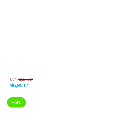
UVP:
126,14 €*
96,95 €*
- 8%