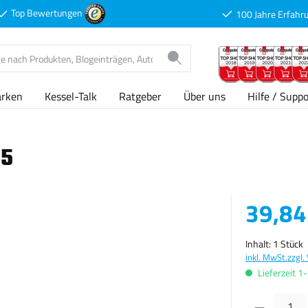
Top Bewertungen
100 Jahre Erfahr
arken
Kessel-Talk
Ratgeber
Über uns
Hilfe / Suppo
55
Verkaufspreis
39,84
Inhalt:
1 Stück
inkl. MwSt.
zzgl.
Lieferzeit 1
Produkt Anzahl: G