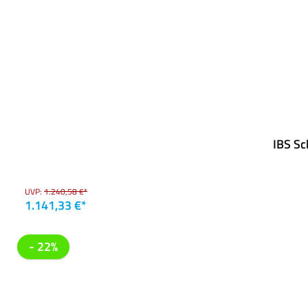
IBS Sc
UVP:
1.240,58 €*
1.141,33 €*
- 22%