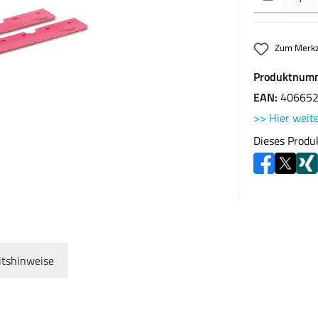
Zum Merkz
Produktnum
EAN:
40665
>> Hier weite
Dieses Produ
itshinweise