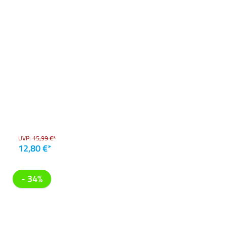
UVP:
15,99 €*
12,80 €*
- 34%