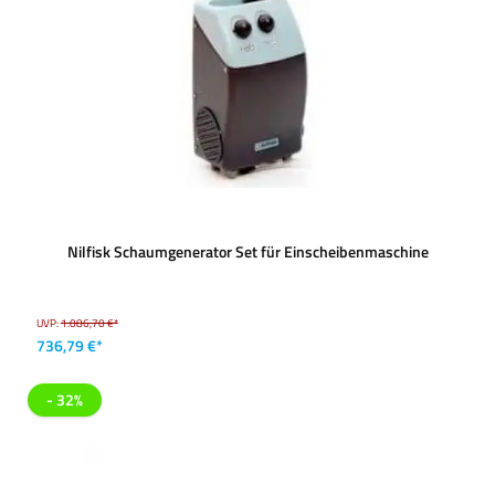
Nilfisk Schaumgenerator Set für Einscheibenmaschine
UVP:
1.086,70 €*
736,79 €*
- 32%