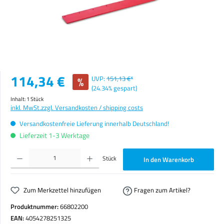
Verkaufspreis:
114,34 €
%
UVP:
151,13 €*
(24.34% gespart)
Inhalt:
1 Stück
inkl. MwSt.
zzgl. Versandkosten / shipping costs
Versandkostenfreie Lieferung innerhalb Deutschland!
Lieferzeit 1-3 Werktage
Produkt Anzahl: Gib den gewünschten Wert ein oder benutze die Schaltflächen um die Anzahl zu erhöhen o
Stück
In den Warenkorb
Zum Merkzettel hinzufügen
Fragen zum Artikel?
Produktnummer:
66802200
EAN:
4054278251325