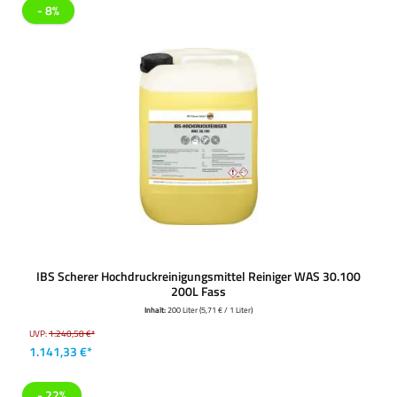
- 8%
IBS Scherer Hochdruckreinigungsmittel Reiniger WAS 30.100
200L Fass
Inhalt:
200 Liter
(5,71 € / 1 Liter)
UVP:
1.240,58 €*
1.141,33 €*
- 22%