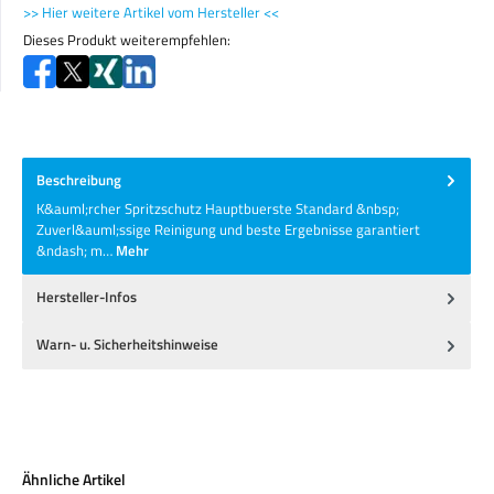
>> Hier weitere Artikel vom Hersteller <<
Dieses Produkt weiterempfehlen:
Beschreibung
K&auml;rcher Spritzschutz Hauptbuerste Standard &nbsp;
Zuverl&auml;ssige Reinigung und beste Ergebnisse garantiert
&ndash; m…
Mehr
Hersteller-Infos
Warn- u. Sicherheitshinweise
Produktgalerie überspringen
Ähnliche Artikel