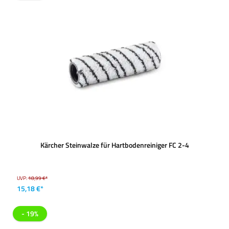
Kärcher Steinwalze für Hartbodenreiniger FC 2-4
UVP:
18,99 €*
15,18 €*
- 19%