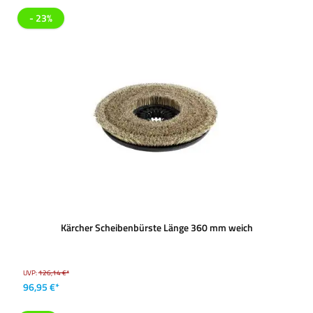
- 23%
Kärcher Scheibenbürste Länge 360 mm weich
UVP:
126,14 €*
96,95 €*