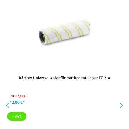
Kärcher Universalwalze für Hartbodenreiniger FC 2-4
UVP:
15,99 €*
12,80 €*
- 34%