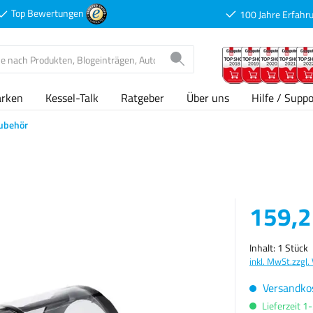
Top Bewertungen
100 Jahre Erfahr
arken
Kessel-Talk
Ratgeber
Über uns
Hilfe / Suppo
Zubehör
Verkaufspreis
159,2
Inhalt:
1 Stück
inkl. MwSt.
zzgl.
Versandkos
Lieferzeit 1