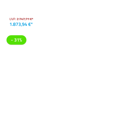
UVP:
2.747,71 €*
1.873,94 €*
- 31%