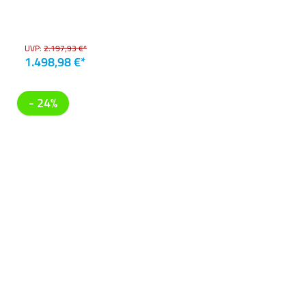
UVP:
2.197,93 €*
1.498,98 €*
- 24%