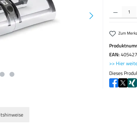
Produkt Anzahl: G
Zum Merkz
Produktnum
EAN:
40542
>> Hier weite
Dieses Produ
itshinweise