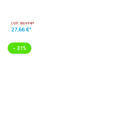
UVP:
35,11 €*
27,66 €*
- 31%