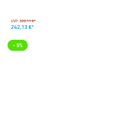
UVP:
320,11 €*
242,13 €*
- 5%