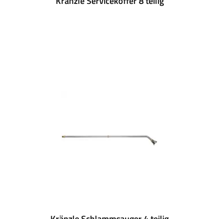
Kränzle Servicekoffer 8 teilig
Kränzle Schlammsauger 4 teilig