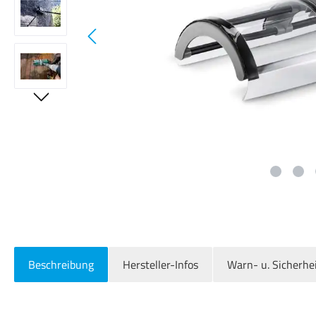
Beschreibung
Hersteller-Infos
Warn- u. Sicherhe