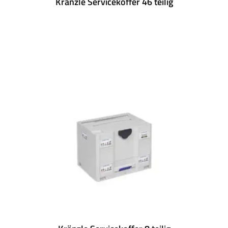
Kränzle Servicekoffer 46 teilig