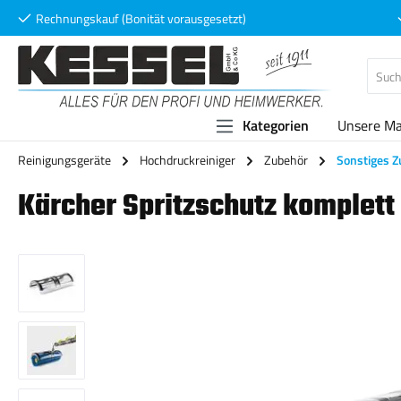
Rechnungskauf (Bonität vorausgesetzt)
 Hauptinhalt springen
Zur Suche springen
Zur Hauptnavigation springen
Kategorien
Unsere M
Reinigungsgeräte
Hochdruckreiniger
Zubehör
Sonstiges 
Kärcher Spritzschutz komplett
Bildergalerie überspringen