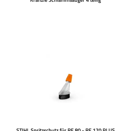
STIHL Spritzschutz für RE 80 - RE 170 PLUS