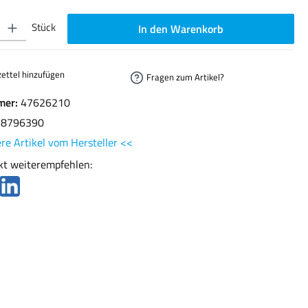
ib den gewünschten Wert ein oder benutze die Schaltflächen um die Anzahl zu erhöhen oder
Stück
In den Warenkorb
ettel hinzufügen
Fragen zum Artikel?
mer:
47626210
78796390
re Artikel vom Hersteller <<
kt weiterempfehlen: