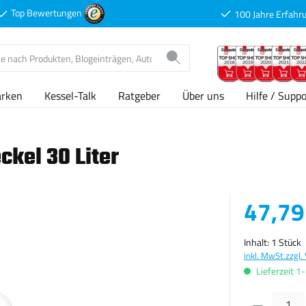
Top Bewertungen
100 Jahre Erfahr
arken
Kessel-Talk
Ratgeber
Über uns
Hilfe / Suppo
ckel 30 Liter
Verkaufspreis
47,79
Inhalt:
1 Stück
inkl. MwSt.
zzgl.
Lieferzeit 1
Produkt Anzahl: G