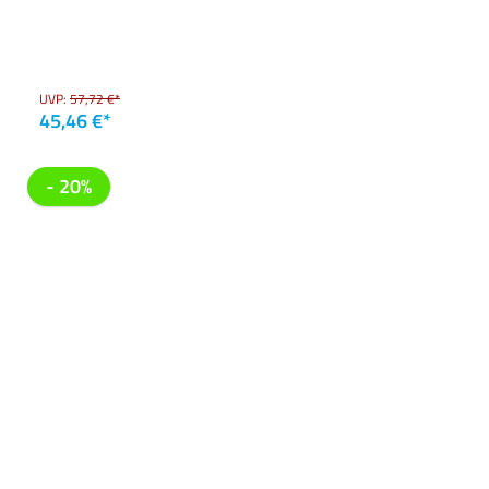
UVP:
57,72 €*
45,46 €*
- 20%