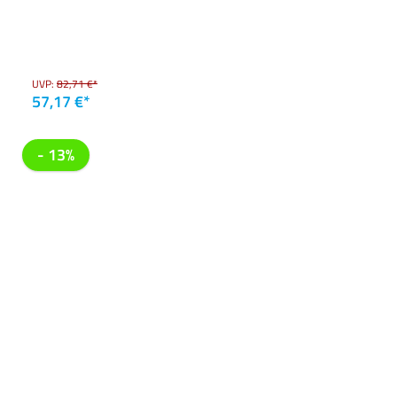
UVP:
82,71 €*
57,17 €*
- 13%