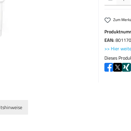
Zum Merkz
Produktnum
EAN:
80117
>> Hier weite
Dieses Produ
itshinweise