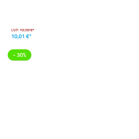
UVP:
12,50 €*
10,01 €*
- 30%