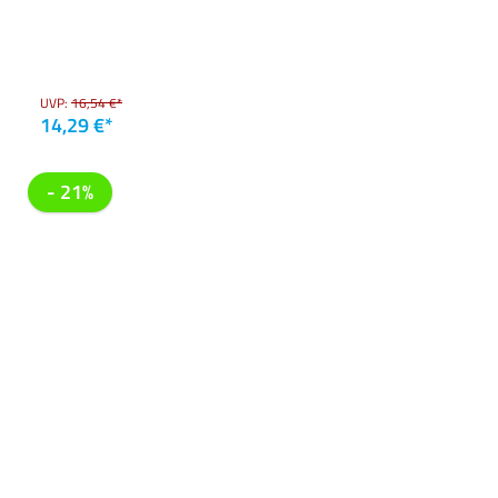
UVP:
16,54 €*
14,29 €*
- 21%