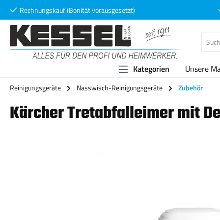
Rechnungskauf (Bonität vorausgesetzt)
 Hauptinhalt springen
Zur Suche springen
Zur Hauptnavigation springen
Kategorien
Unsere M
Reinigungsgeräte
Nasswisch-Reinigungsgeräte
Zubehör
Kärcher Tretabfalleimer mit De
Bildergalerie überspringen