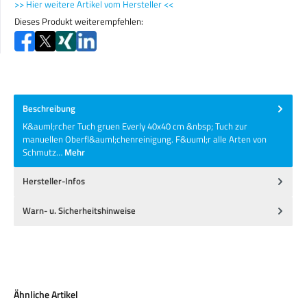
>> Hier weitere Artikel vom Hersteller <<
Dieses Produkt weiterempfehlen:
Beschreibung
K&auml;rcher Tuch gruen Everly 40x40 cm &nbsp; Tuch zur
manuellen Oberfl&auml;chenreinigung. F&uuml;r alle Arten von
Schmutz…
Mehr
Hersteller-Infos
Warn- u. Sicherheitshinweise
Produktgalerie überspringen
Ähnliche Artikel