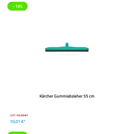
- 19%
Kärcher Gummiabzieher 55 cm
UVP:
12,50 €*
10,01 €*