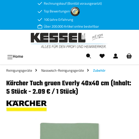
Rechnungskauf (Bonität vorausgesetzt)
Zum Hauptinhalt springen
Top Bewertungen
100 Jahre Erfahrung
Über 200.000 Artikel online bestellbar
Ware
Home
Reinigungsgeräte
Nasswisch-Reinigungsgeräte
Zubehör
Kärcher Tuch gruen Everly 40x40 cm (Inhalt:
5 Stück - 2.09 € / 1 Stück)
Bildergalerie überspringen