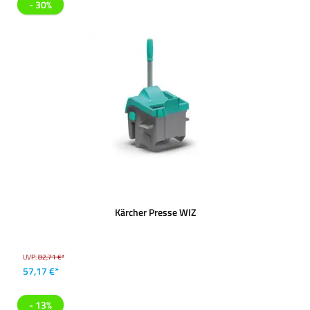
- 30%
Kärcher Presse WIZ
UVP:
82,71 €*
57,17 €*
- 13%