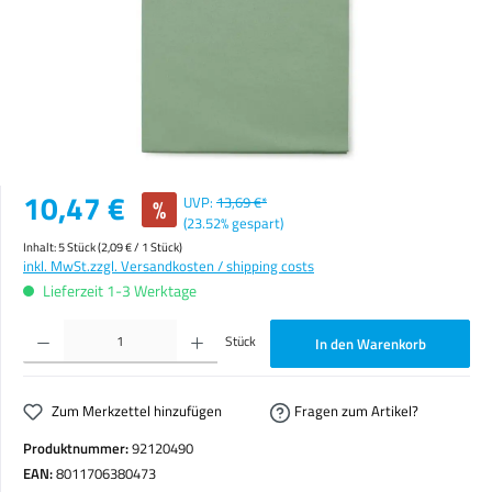
Verkaufspreis:
10,47 €
%
UVP:
13,69 €*
(23.52% gespart)
Inhalt:
5 Stück
(2,09 € / 1 Stück)
inkl. MwSt.
zzgl. Versandkosten / shipping costs
Lieferzeit 1-3 Werktage
Produkt Anzahl: Gib den gewünschten Wert ein oder benutze die Schaltflächen um die Anzahl zu erhöhen o
Stück
In den Warenkorb
Zum Merkzettel hinzufügen
Fragen zum Artikel?
Produktnummer:
92120490
EAN:
8011706380473