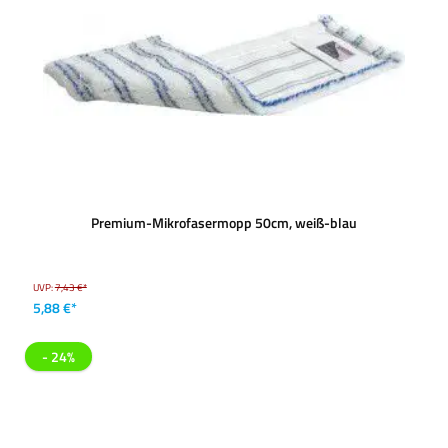
Premium-Mikrofasermopp 50cm, weiß-blau
UVP:
7,43 €*
5,88 €*
- 24%