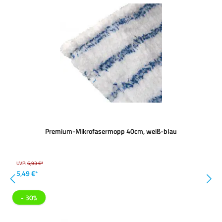
Premium-Mikrofasermopp 40cm, weiß-blau
UVP:
6,93 €*
5,49 €*
- 30%