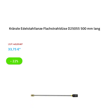
Kränzle Edelstahllanze Flachstrahldüse D25055 500 mm lang
UVP:
43,55 €*
33,75 €*
- 22%