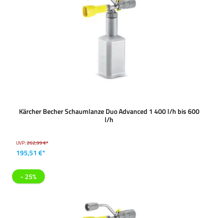
Kärcher Becher Schaumlanze Duo Advanced 1 400 l/h bis 600
l/h
UVP:
262,99 €*
195,51 €*
- 25%