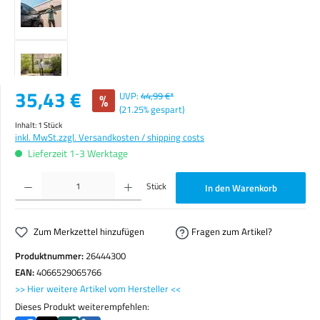
Verkaufspreis:
35,43 €
%
UVP:
44,99 €*
(21.25% gespart)
Inhalt:
1 Stück
inkl. MwSt.
zzgl. Versandkosten / shipping costs
Lieferzeit 1-3 Werktage
Produkt Anzahl: Gib den gewünschten Wert ein oder benutze die Schaltflächen um die Anzahl zu erhöhen o
Stück
In den Warenkorb
Zum Merkzettel hinzufügen
Fragen zum Artikel?
Produktnummer:
26444300
EAN:
4066529065766
>> Hier weitere Artikel vom Hersteller <<
Dieses Produkt weiterempfehlen: