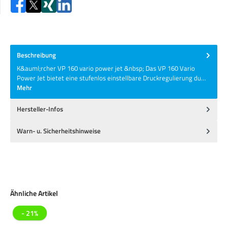
Beschreibung
K&auml;rcher VP 160 vario power jet &nbsp; Das VP 160 Vario
Power Jet bietet eine stufenlos einstellbare Druckregulierung du…
Mehr
Hersteller-Infos
Warn- u. Sicherheitshinweise
Produktgalerie überspringen
Ähnliche Artikel
- 21%