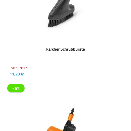
Kärcher Schrubbürste
UVP:
13,99 €*
11,20 €*
- 5%