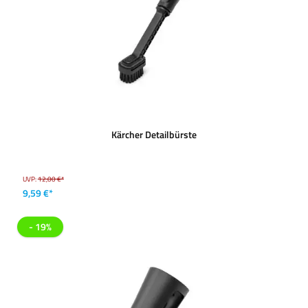
Kärcher Detailbürste
UVP:
12,00 €*
9,59 €*
- 19%