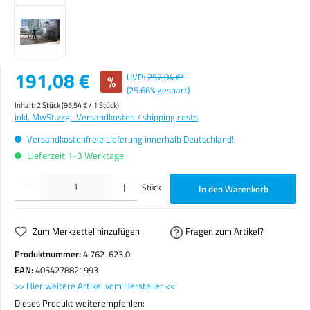
Verkaufspreis:
191,08 €
%
UVP:
257,04 €*
(25.66% gespart)
Inhalt:
2 Stück
(95,54 € / 1 Stück)
inkl. MwSt.
zzgl. Versandkosten / shipping costs
Versandkostenfreie Lieferung innerhalb Deutschland!
Lieferzeit 1-3 Werktage
Produkt Anzahl: Gib den gewünschten Wert ein oder benutze die Schaltflächen um die Anzahl zu erhöhen o
Stück
In den Warenkorb
Zum Merkzettel hinzufügen
Fragen zum Artikel?
Produktnummer:
4.762-623.0
EAN:
4054278821993
>> Hier weitere Artikel vom Hersteller <<
Dieses Produkt weiterempfehlen: