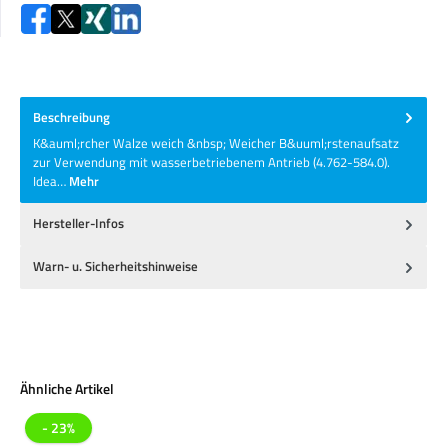
Beschreibung
K&auml;rcher Walze weich &nbsp; Weicher B&uuml;rstenaufsatz
zur Verwendung mit wasserbetriebenem Antrieb (4.762-584.0).
Idea…
Mehr
Hersteller-Infos
Warn- u. Sicherheitshinweise
Produktgalerie überspringen
Ähnliche Artikel
- 23%