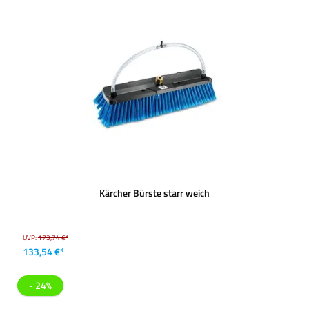
Kärcher Bürste starr weich
UVP:
173,74 €*
133,54 €*
- 24%