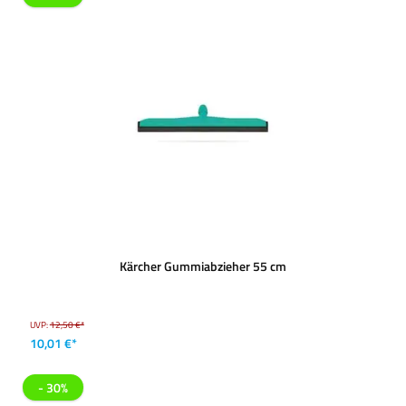
Kärcher Gummiabzieher 55 cm
UVP:
12,50 €*
10,01 €*
- 30%