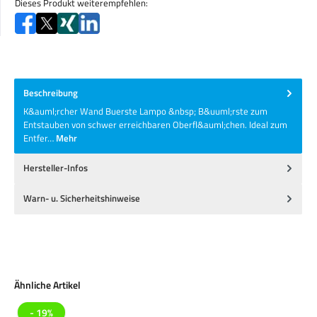
Dieses Produkt weiterempfehlen:
Beschreibung
K&auml;rcher Wand Buerste Lampo &nbsp; B&uuml;rste zum
Entstauben von schwer erreichbaren Oberfl&auml;chen. Ideal zum
Entfer…
Mehr
Hersteller-Infos
Warn- u. Sicherheitshinweise
Produktgalerie überspringen
Ähnliche Artikel
- 19%