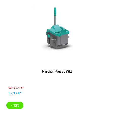
Kärcher Presse WIZ
UVP:
82,71 €*
57,17 €*
- 13%