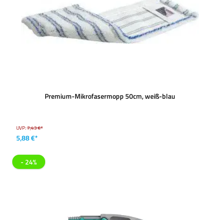
Premium-Mikrofasermopp 50cm, weiß-blau
UVP:
7,43 €*
5,88 €*
- 24%