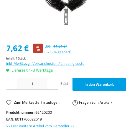
Verkaufspreis:
7,62 €
%
UVP:
11,31 €*
(32.63% gespart)
Inhalt:
1 Stück
inkl. MwSt.
zzgl. Versandkosten / shipping costs
Lieferzeit 1-3 Werktage
Produkt Anzahl: Gib den gewünschten Wert ein oder benutze die Schaltflächen um die Anzahl zu erhöhen o
Stück
In den Warenkorb
Zum Merkzettel hinzufügen
Fragen zum Artikel?
Produktnummer:
92120200
EAN:
8011706322619
>> Hier weitere Artikel vom Hersteller <<