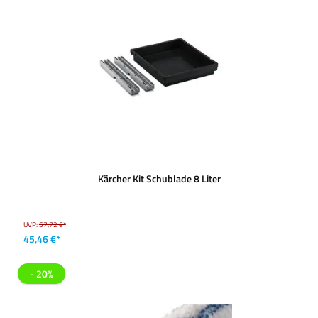
Kärcher Kit Schublade 8 Liter
UVP:
57,72 €*
45,46 €*
- 20%