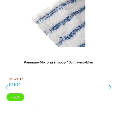
Premium-Mikrofasermopp 40cm, weiß-blau
UVP:
6,93 €*
5,49 €*
- 30%