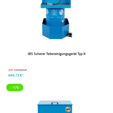
IBS Scherer Teilereinigungsgerät Typ K
UVP:
1.147,61 €*
669,73 €*
- 17%