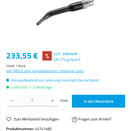
Verkaufspreis:
233,55 €
%
UVP:
318,92 €*
(26.77% gespart)
Inhalt:
1 Stück
inkl. MwSt.
zzgl. Versandkosten / shipping costs
Versandkostenfreie Lieferung innerhalb Deutschland!
Lieferzeit 1-3 Werktage
Produkt Anzahl: Gib den gewünschten Wert ein oder benutze die Schaltflächen um die Anzahl zu erhöhen o
Stück
In den Warenkorb
Zum Merkzettel hinzufügen
Fragen zum Artikel?
Produktnummer:
45741480