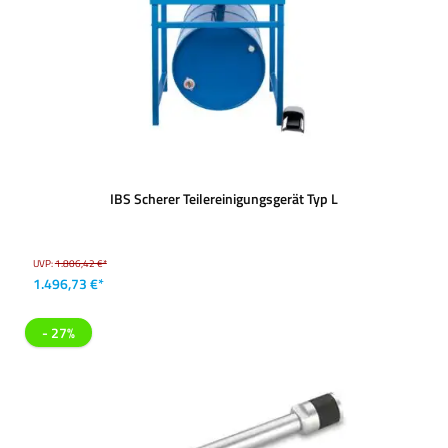
IBS Scherer Teilereinigungsgerät Typ L
UVP:
1.806,42 €*
1.496,73 €*
- 27%