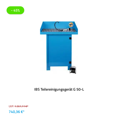
- 45%
IBS Teilereinigungsgerät G 50-L
UVP:
1.361,11 €*
740,36 €*