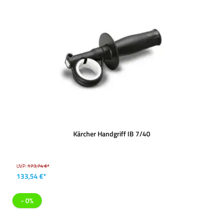
Kärcher Handgriff IB 7/40
UVP:
173,74 €*
133,54 €*
- 0%