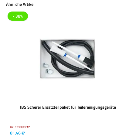
Produktgalerie überspringen
Ähnliche Artikel
- 38%
IBS Scherer Ersatzteilpaket für Teilereinigungsgeräte
UVP:
133,43 €*
81,46 €*