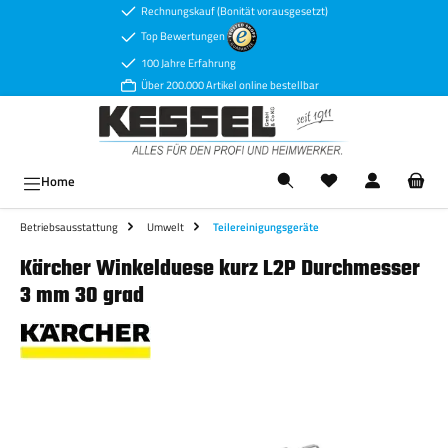
Rechnungskauf (Bonität vorausgesetzt)
Zum Hauptinhalt springen
Top Bewertungen
100 Jahre Erfahrung
Über 200.000 Artikel online bestellbar
Ware
Home
Betriebsausstattung
Umwelt
Teilereinigungsgeräte
Kärcher Winkelduese kurz L2P Durchmesser
3 mm 30 grad
Bildergalerie überspringen