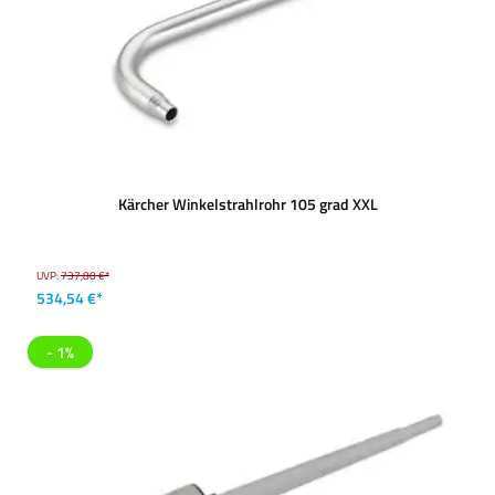
Kärcher Winkelstrahlrohr 105 grad XXL
UVP:
737,80 €*
534,54 €*
- 1%