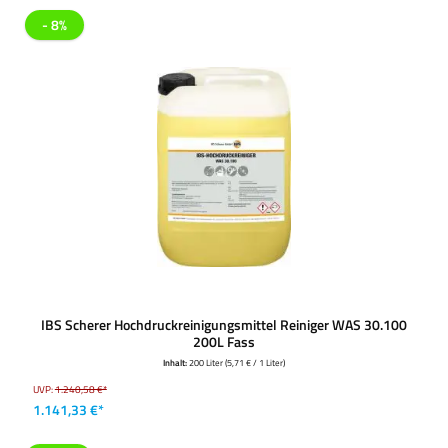
- 8%
IBS Scherer Hochdruckreinigungsmittel Reiniger WAS 30.100
200L Fass
Inhalt:
200 Liter
(5,71 € / 1 Liter)
UVP:
1.240,58 €*
1.141,33 €*