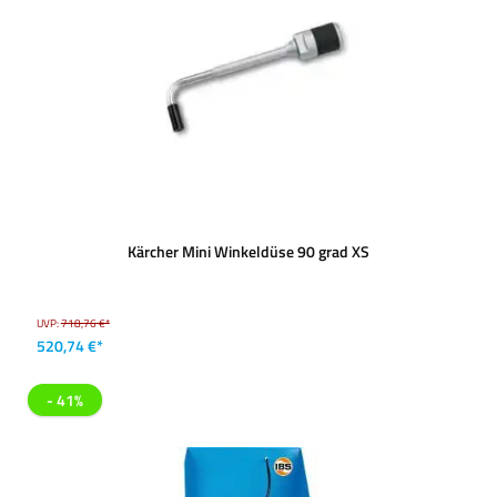
Kärcher Mini Winkeldüse 90 grad XS
UVP:
718,76 €*
520,74 €*
- 41%