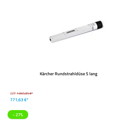
Kärcher Rundstrahldüse S lang
UVP:
1.065,05 €*
771,63 €*
- 27%