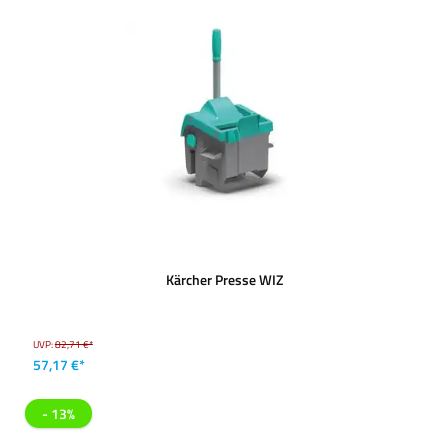
Kärcher Presse WIZ
UVP:
82,71 €*
57,17 €*
- 13%