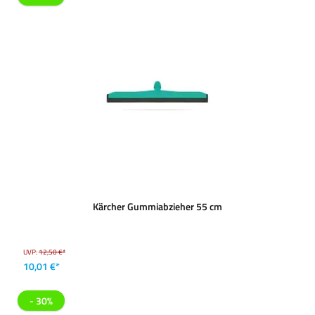
Kärcher Gummiabzieher 55 cm
UVP:
12,50 €*
10,01 €*
- 30%