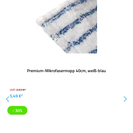
Premium-Mikrofasermopp 40cm, weiß-blau
UVP:
6,93 €*
5,49 €*
- 30%