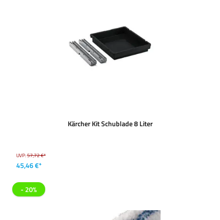
Kärcher Kit Schublade 8 Liter
UVP:
57,72 €*
45,46 €*
- 20%