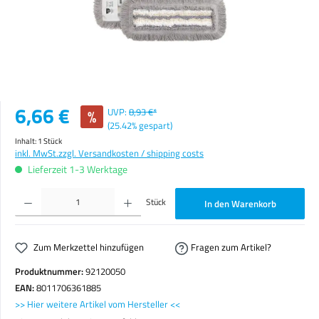
Verkaufspreis:
6,66 €
%
UVP:
8,93 €*
(25.42% gespart)
Inhalt:
1 Stück
inkl. MwSt.
zzgl. Versandkosten / shipping costs
Lieferzeit 1-3 Werktage
Produkt Anzahl: Gib den gewünschten Wert ein oder benutze die Schaltflächen um die Anzahl zu erhöhen o
Stück
In den Warenkorb
Zum Merkzettel hinzufügen
Fragen zum Artikel?
Produktnummer:
92120050
EAN:
8011706361885
>> Hier weitere Artikel vom Hersteller <<