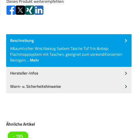
Dieses Produkt weiterempfehlen:
Beschreibung
K&auml;rcher Wischbezug System Tasche Tuf Tris &nbsp;
Flachmoppsystem mit Taschen, geeignet zum vorkonditionierten
Reinigen:…
Mehr
Hersteller-Infos
Warn- u. Sicherheitshinweise
Produktgalerie überspringen
Ähnliche Artikel
- 19%