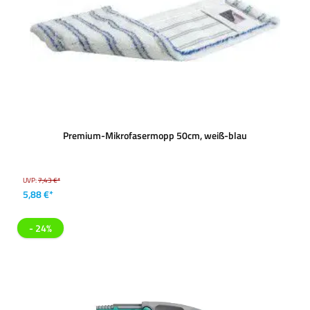
Premium-Mikrofasermopp 50cm, weiß-blau
UVP:
7,43 €*
5,88 €*
- 24%