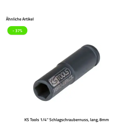
Produktgalerie überspringen
Ähnliche Artikel
- 37%
KS Tools 1/4'' Schlagschraubernuss, lang, 8mm