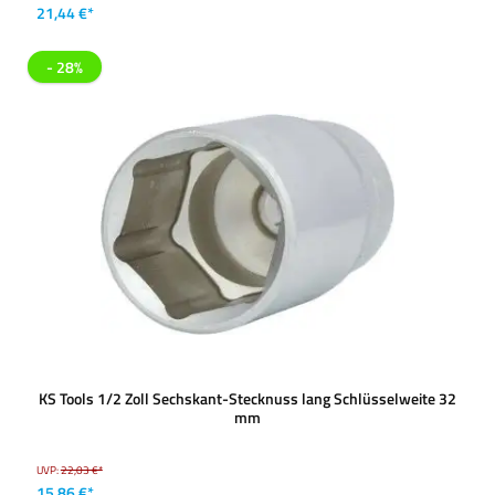
21,44 €*
- 28%
KS Tools 1/2 Zoll Sechskant-Stecknuss lang Schlüsselweite 32
mm
UVP:
22,03 €*
15,86 €*