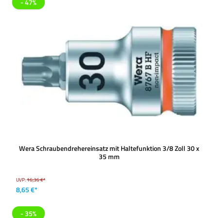
- 47%
Wera Schraubendrehereinsatz mit Haltefunktion 3/8 Zoll 30 x
35 mm
UVP:
16,36 €*
8,65 €*
- 35%