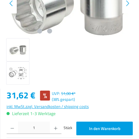
Verkaufspreis:
31,62 €
%
UVP:
51,00 €*
(38% gespart)
inkl. MwSt.
zzgl. Versandkosten / shipping costs
Lieferzeit 1-3 Werktage
Produkt Anzahl: Gib den gewünschten Wert ein oder benutze die Schaltflächen um die Anzahl zu erhöhen o
Stück
In den Warenkorb