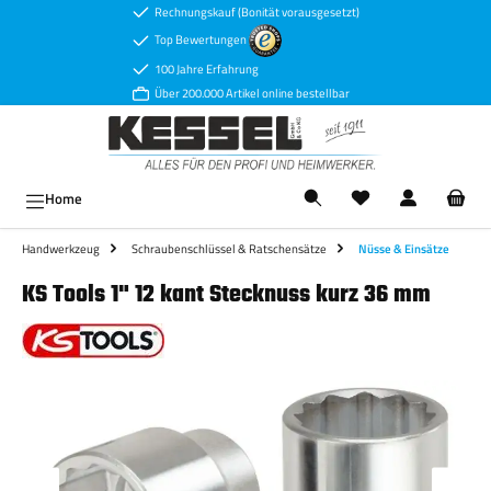
Rechnungskauf (Bonität vorausgesetzt)
Zum Hauptinhalt springen
Top Bewertungen
100 Jahre Erfahrung
Über 200.000 Artikel online bestellbar
Ware
Home
Handwerkzeug
Schraubenschlüssel & Ratschensätze
Nüsse & Einsätze
KS Tools 1" 12 kant Stecknuss kurz 36 mm
Bildergalerie überspringen