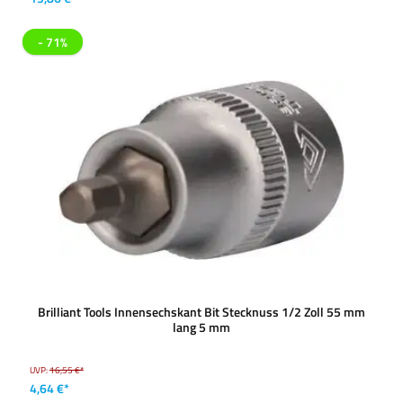
- 71%
Brilliant Tools Innensechskant Bit Stecknuss 1/2 Zoll 55 mm
lang 5 mm
UVP:
16,55 €*
4,64 €*