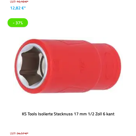
UVP:
16,18 €*
12,82 €*
- 37%
KS Tools Isolierte Stecknuss 17 mm 1/2 Zoll 6 kant
UVP:
34,57 €*