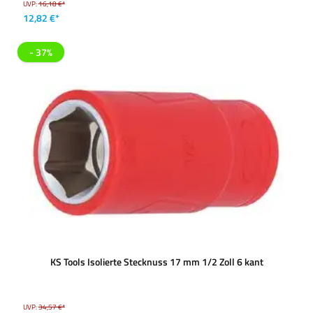
UVP:
16,18 €*
12,82 €*
- 37%
KS Tools Isolierte Stecknuss 17 mm 1/2 Zoll 6 kant
UVP:
34,57 €*