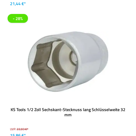
21,44 €*
- 28%
KS Tools 1/2 Zoll Sechskant-Stecknuss lang Schlüsselweite 32
mm
UVP:
22,03 €*
15,86 €*