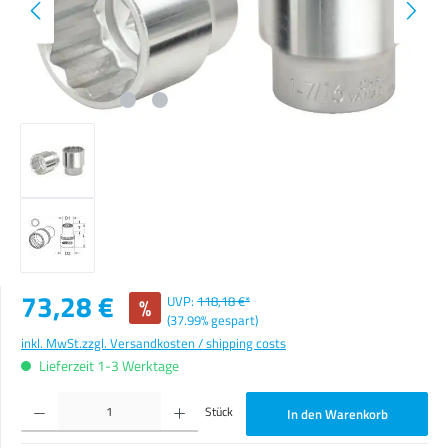
Verkaufspreis:
73,28 €
%
UVP:
118,18 €*
(37.99% gespart)
inkl. MwSt.
zzgl. Versandkosten / shipping costs
Lieferzeit 1-3 Werktage
Produkt Anzahl: Gib den gewünschten Wert ein oder benutze die Schaltflächen um die Anzahl zu erhöhen o
Stück
In den Warenkorb