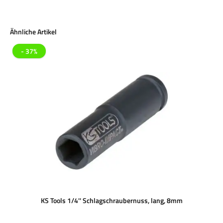
Produktgalerie überspringen
Ähnliche Artikel
- 37%
KS Tools 1/4'' Schlagschraubernuss, lang, 8mm