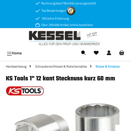
Rechnungskauf (Bonität vorausgesetzt)
Zum Hauptinhalt springen
Top Bewertungen
100 Jahre Erfahrung
Über 200.000 Artikel online bestellbar
Ware
Home
Handwerkzeug
Schraubenschlüssel & Ratschensätze
Nüsse & Einsätze
KS Tools 1" 12 kant Stecknuss kurz 60 mm
Bildergalerie überspringen