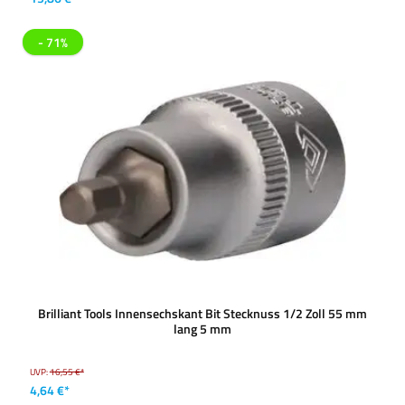
- 71%
Brilliant Tools Innensechskant Bit Stecknuss 1/2 Zoll 55 mm
lang 5 mm
UVP:
16,55 €*
4,64 €*