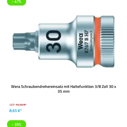
- 47%
Wera Schraubendrehereinsatz mit Haltefunktion 3/8 Zoll 30 x
35 mm
UVP:
16,36 €*
8,65 €*
- 35%