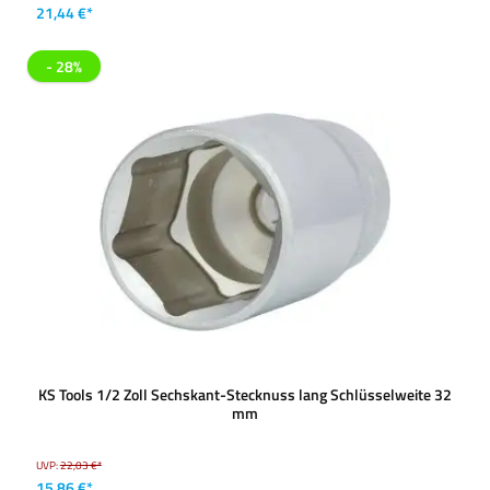
21,44 €*
- 28%
KS Tools 1/2 Zoll Sechskant-Stecknuss lang Schlüsselweite 32
mm
UVP:
22,03 €*
15,86 €*