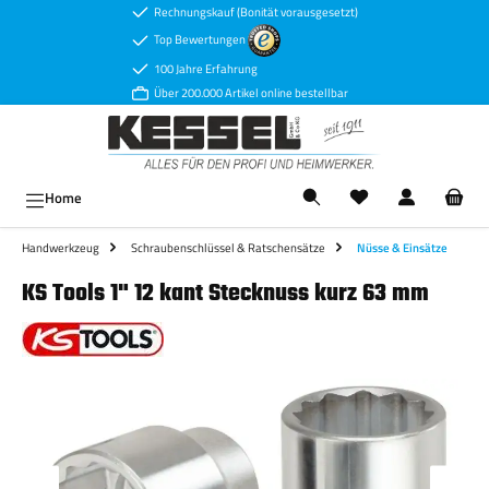
Rechnungskauf (Bonität vorausgesetzt)
Zum Hauptinhalt springen
Top Bewertungen
100 Jahre Erfahrung
Über 200.000 Artikel online bestellbar
Ware
Home
Handwerkzeug
Schraubenschlüssel & Ratschensätze
Nüsse & Einsätze
KS Tools 1" 12 kant Stecknuss kurz 63 mm
Bildergalerie überspringen