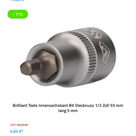
- 71%
Brilliant Tools Innensechskant Bit Stecknuss 1/2 Zoll 55 mm
lang 5 mm
UVP:
16,55 €*
4,64 €*