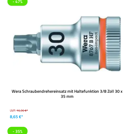
- 47%
Wera Schraubendrehereinsatz mit Haltefunktion 3/8 Zoll 30 x
35 mm
UVP:
16,36 €*
8,65 €*
- 35%