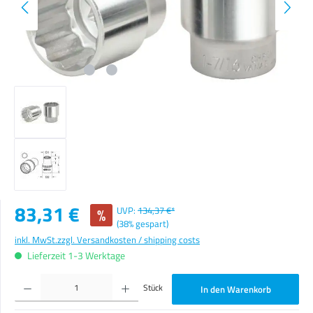
Verkaufspreis:
83,31 €
%
UVP:
134,37 €*
(38% gespart)
inkl. MwSt.
zzgl. Versandkosten / shipping costs
Lieferzeit 1-3 Werktage
Produkt Anzahl: Gib den gewünschten Wert ein oder benutze die Schaltflächen um die Anzahl zu erhöhen o
Stück
In den Warenkorb