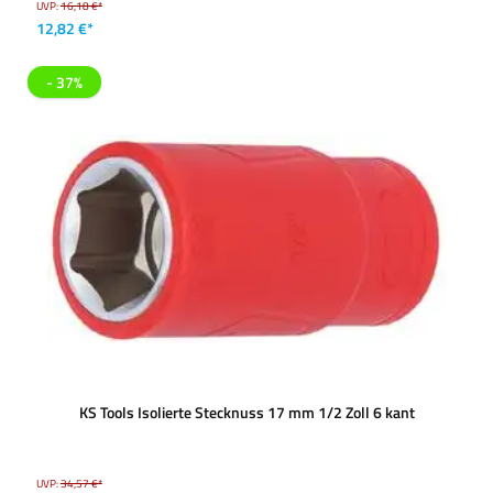
UVP:
16,18 €*
12,82 €*
- 37%
KS Tools Isolierte Stecknuss 17 mm 1/2 Zoll 6 kant
UVP:
34,57 €*