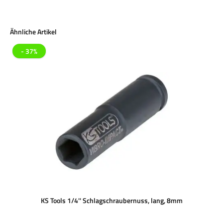
Produktgalerie überspringen
Ähnliche Artikel
- 37%
KS Tools 1/4'' Schlagschraubernuss, lang, 8mm