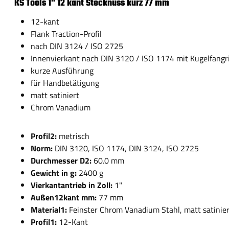
KS Tools 1" 12 kant Stecknuss kurz 77 mm
12-kant
Flank Traction-Profil
nach DIN 3124 / ISO 2725
Innenvierkant nach DIN 3120 / ISO 1174 mit Kugelfangri
kurze Ausführung
für Handbetätigung
matt satiniert
Chrom Vanadium
Profil2:
metrisch
Norm:
DIN 3120, ISO 1174, DIN 3124, ISO 2725
Durchmesser D2:
60.0 mm
Gewicht in g:
2400 g
Vierkantantrieb in Zoll:
1"
Außen12kant mm:
77 mm
Material1:
Feinster Chrom Vanadium Stahl, matt satinie
Profil1:
12-Kant