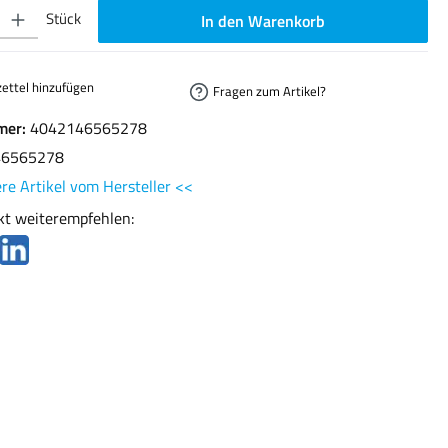
ib den gewünschten Wert ein oder benutze die Schaltflächen um die Anzahl zu erhöhen oder
Stück
In den Warenkorb
ettel hinzufügen
Fragen zum Artikel?
mer:
4042146565278
46565278
re Artikel vom Hersteller <<
kt weiterempfehlen: