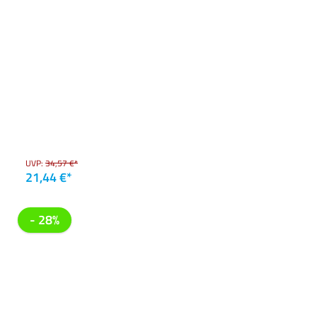
UVP:
34,57 €*
21,44 €*
- 28%