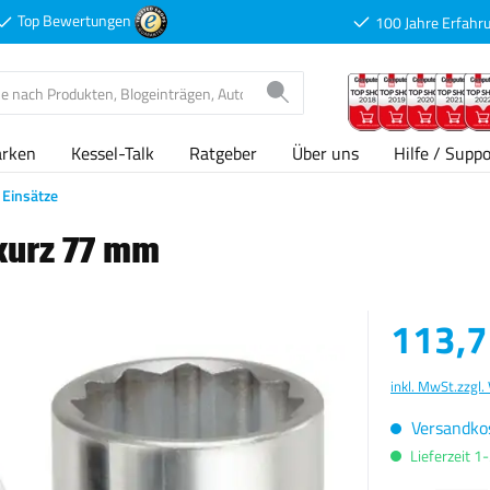
Top Bewertungen
100 Jahre Erfahr
arken
Kessel-Talk
Ratgeber
Über uns
Hilfe / Suppo
Einsätze
 kurz 77 mm
Verkaufspreis
113,7
inkl. MwSt.
zzgl.
Versandkos
Lieferzeit 1