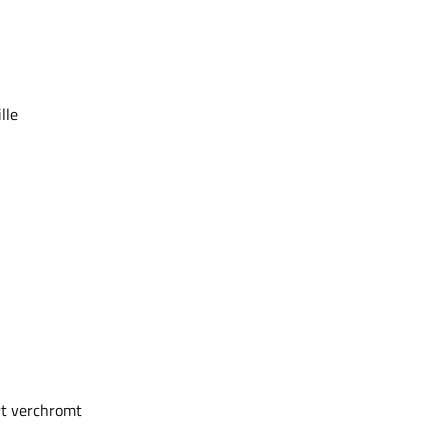
lle
rt verchromt