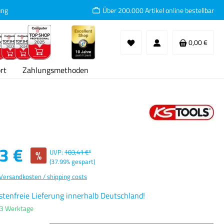
ung
Über 200.000 Artikel online bestellbar
Waren
0,00 €
rt
Zahlungsmethoden
:
3 €
%
UVP:
183,41 €*
(37.99% gespart)
 Versandkosten / shipping costs
tenfreie Lieferung innerhalb Deutschland!
-3 Werktage