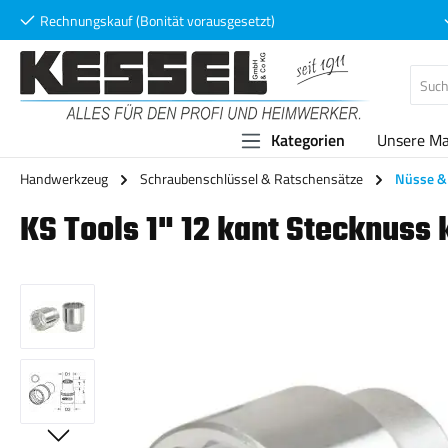
Rechnungskauf (Bonität vorausgesetzt)
 Hauptinhalt springen
Zur Suche springen
Zur Hauptnavigation springen
Kategorien
Unsere M
Handwerkzeug
Schraubenschlüssel & Ratschensätze
Nüsse & 
KS Tools 1" 12 kant Stecknuss
Bildergalerie überspringen