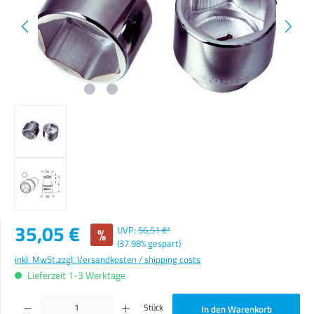
Verkaufspreis:
35,05 €
%
UVP:
56,51 €*
(37.98% gespart)
inkl. MwSt.
zzgl. Versandkosten / shipping costs
Lieferzeit 1-3 Werktage
Produkt Anzahl: Gib den gewünschten Wert ein oder benutze die Schaltflächen um die Anzahl zu erhöhen o
Stück
In den Warenkorb