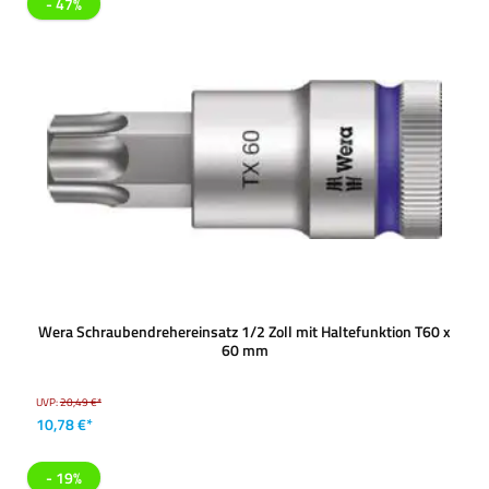
- 47%
Wera Schraubendrehereinsatz 1/2 Zoll mit Haltefunktion T60 x
60 mm
UVP:
20,49 €*
10,78 €*
- 19%