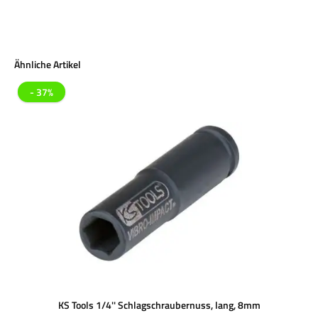
Produktgalerie überspringen
Ähnliche Artikel
- 37%
KS Tools 1/4'' Schlagschraubernuss, lang, 8mm