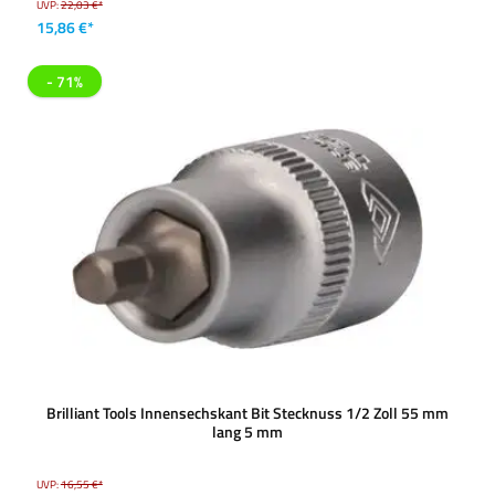
UVP:
22,03 €*
15,86 €*
- 71%
Brilliant Tools Innensechskant Bit Stecknuss 1/2 Zoll 55 mm
lang 5 mm
UVP:
16,55 €*