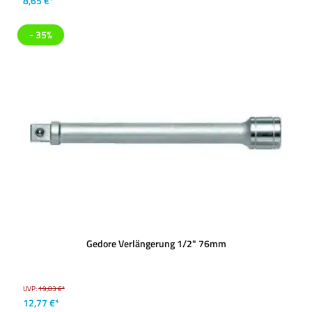
8,65 €*
- 35%
Gedore Verlängerung 1/2" 76mm
UVP:
19,83 €*
12,77 €*