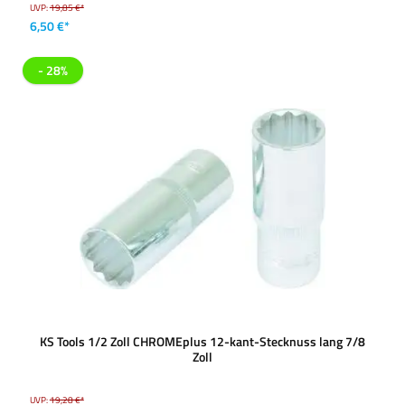
UVP:
19,85 €*
6,50 €*
- 28%
KS Tools 1/2 Zoll CHROMEplus 12-kant-Stecknuss lang 7/8
Zoll
UVP:
19,28 €*