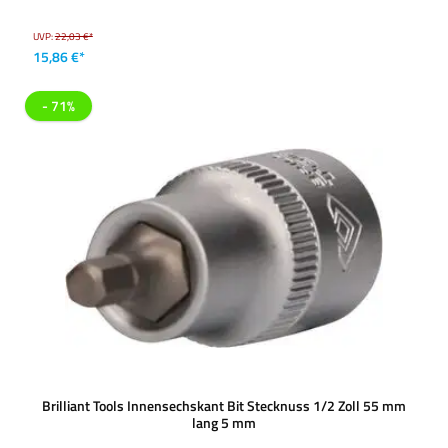
UVP:
22,03 €*
15,86 €*
- 71%
Brilliant Tools Innensechskant Bit Stecknuss 1/2 Zoll 55 mm
lang 5 mm