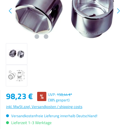
Verkaufspreis:
98,23 €
%
UVP:
158,44 €*
(38% gespart)
inkl. MwSt.
zzgl. Versandkosten / shipping costs
Versandkostenfreie Lieferung innerhalb Deutschland!
Lieferzeit 1-3 Werktage