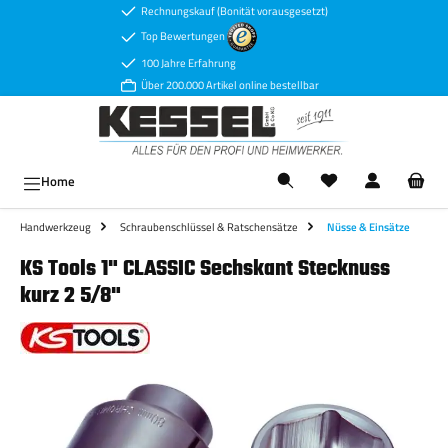
Rechnungskauf (Bonität vorausgesetzt)
Zum Hauptinhalt springen
Top Bewertungen
100 Jahre Erfahrung
Über 200.000 Artikel online bestellbar
Ware
Home
Handwerkzeug
Schraubenschlüssel & Ratschensätze
Nüsse & Einsätze
KS Tools 1" CLASSIC Sechskant Stecknuss
kurz 2 5/8"
Bildergalerie überspringen