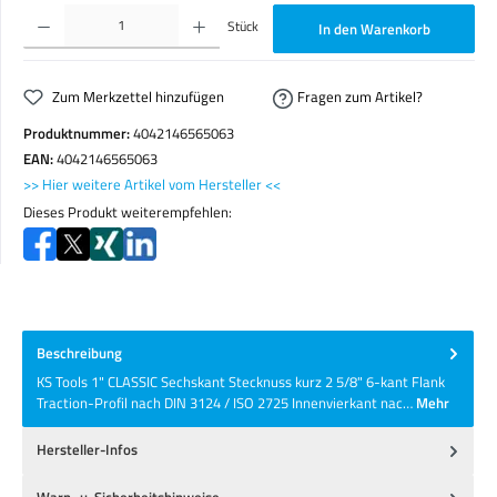
Produkt Anzahl: Gib den gewünschten Wert ein oder benutze die Schaltflächen um die Anzahl zu erhöhen o
Stück
In den Warenkorb
Zum Merkzettel hinzufügen
Fragen zum Artikel?
Produktnummer:
4042146565063
EAN:
4042146565063
>> Hier weitere Artikel vom Hersteller <<
Dieses Produkt weiterempfehlen:
Beschreibung
KS Tools 1" CLASSIC Sechskant Stecknuss kurz 2 5/8" 6-kant Flank
Traction-Profil nach DIN 3124 / ISO 2725 Innenvierkant nac…
Mehr
Hersteller-Infos