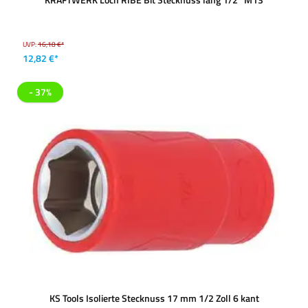
KRAFTWERK Loch RIBE Bit Stecknuss lang 1/2" M13
UVP:
16,18 €*
12,82 €*
- 37%
KS Tools Isolierte Stecknuss 17 mm 1/2 Zoll 6 kant