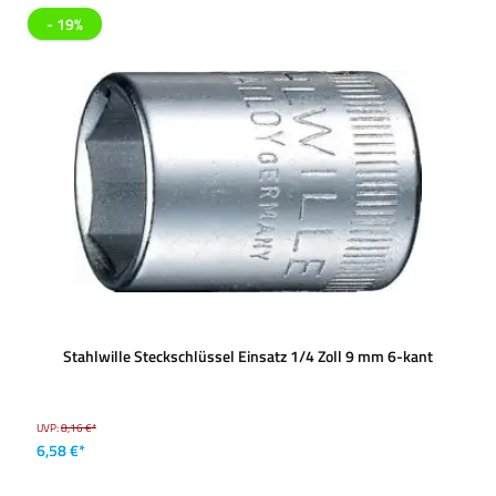
- 19%
Stahlwille Steckschlüssel Einsatz 1/4 Zoll 9 mm 6-kant
UVP:
8,16 €*
6,58 €*