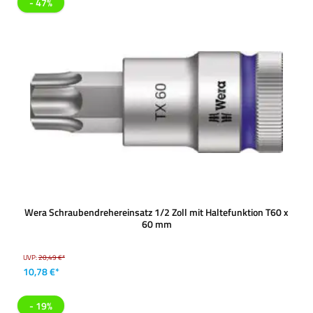
- 47%
Wera Schraubendrehereinsatz 1/2 Zoll mit Haltefunktion T60 x
60 mm
UVP:
20,49 €*
10,78 €*
- 19%