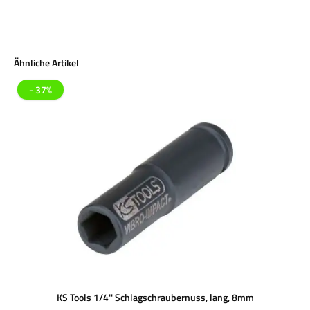
Produktgalerie überspringen
Ähnliche Artikel
- 37%
KS Tools 1/4'' Schlagschraubernuss, lang, 8mm