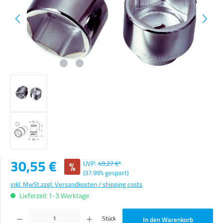
Verkaufspreis:
30,55 €
%
UVP:
49,27 €*
(37.99% gespart)
inkl. MwSt.
zzgl. Versandkosten / shipping costs
Lieferzeit 1-3 Werktage
Produkt Anzahl: Gib den gewünschten Wert ein oder benutze die Schaltflächen um die Anzahl zu erhöhen o
Stück
In den Warenkorb