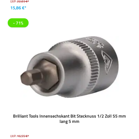
UVP:
22,03 €*
15,86 €*
- 71%
Brilliant Tools Innensechskant Bit Stecknuss 1/2 Zoll 55 mm
lang 5 mm
UVP:
16,55 €*