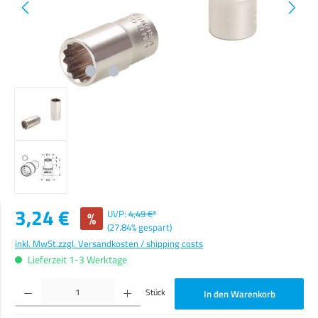
Verkaufspreis:
3,24 €
%
UVP:
4,49 €*
(27.84% gespart)
inkl. MwSt.
zzgl. Versandkosten / shipping costs
Lieferzeit 1-3 Werktage
Produkt Anzahl: Gib den gewünschten Wert ein oder benutze die Schaltflächen um die Anzahl zu erhöhen o
Stück
In den Warenkorb