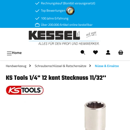
Rechnungskauf (Bonität vorausgesetzt)
Zum Hauptinhalt springen
Top Bewertungen
100 Jahre Erfahrung
Über 200.000 Artikel online bestellbar
Ware
Home
Handwerkzeug
Schraubenschlüssel & Ratschensätze
Nüsse & Einsätze
KS Tools 1/4" 12 kant Stecknuss 11/32''
Bildergalerie überspringen