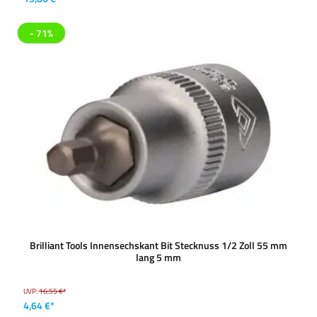
- 71%
Brilliant Tools Innensechskant Bit Stecknuss 1/2 Zoll 55 mm
lang 5 mm
UVP:
16,55 €*
4,64 €*