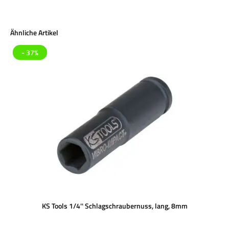
Produktgalerie überspringen
Ähnliche Artikel
- 37%
KS Tools 1/4'' Schlagschraubernuss, lang, 8mm