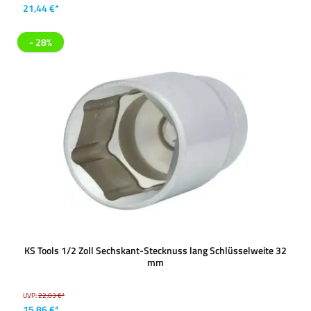
21,44 €*
- 28%
KS Tools 1/2 Zoll Sechskant-Stecknuss lang Schlüsselweite 32
mm
UVP:
22,03 €*
15,86 €*