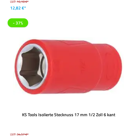
UVP:
16,18 €*
12,82 €*
- 37%
KS Tools Isolierte Stecknuss 17 mm 1/2 Zoll 6 kant
UVP:
34,57 €*