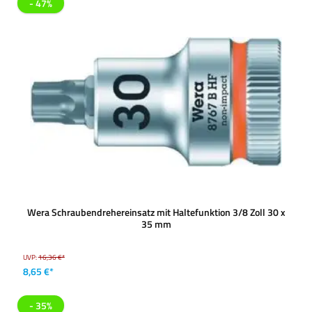
- 47%
Wera Schraubendrehereinsatz mit Haltefunktion 3/8 Zoll 30 x
35 mm
UVP:
16,36 €*
8,65 €*
- 35%