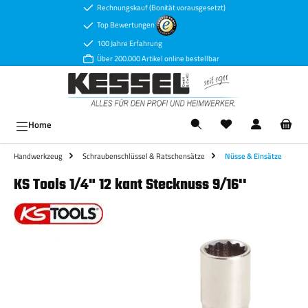
Rechnungskauf (Bonität vorausgesetzt)
Zum Hauptinhalt springen
Top Bewertungen
100 Jahre Erfahrung
Über 200.000 Artikel online bestellbar
Ware
Home
Handwerkzeug
Schraubenschlüssel & Ratschensätze
Nüsse & Einsätze
KS Tools 1/4" 12 kant Stecknuss 9/16''
Bildergalerie überspringen