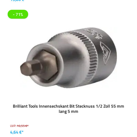
- 71%
Brilliant Tools Innensechskant Bit Stecknuss 1/2 Zoll 55 mm
lang 5 mm
UVP:
16,55 €*
4,64 €*