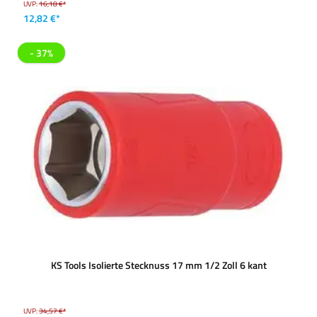
UVP:
16,18 €*
12,82 €*
- 37%
KS Tools Isolierte Stecknuss 17 mm 1/2 Zoll 6 kant
UVP:
34,57 €*