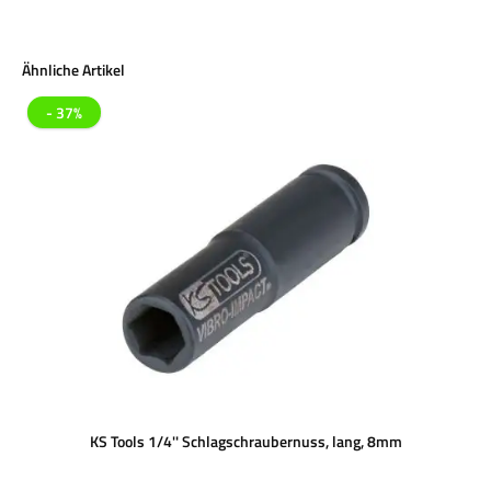
Produktgalerie überspringen
Ähnliche Artikel
- 37%
KS Tools 1/4'' Schlagschraubernuss, lang, 8mm