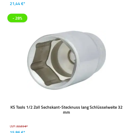
21,44 €*
- 28%
KS Tools 1/2 Zoll Sechskant-Stecknuss lang Schlüsselweite 32
mm
UVP:
22,03 €*
15,86 €*