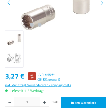
Verkaufspreis:
3,27 €
%
UVP:
4,55 €*
(28.13% gespart)
inkl. MwSt.
zzgl. Versandkosten / shipping costs
Lieferzeit 1-3 Werktage
Produkt Anzahl: Gib den gewünschten Wert ein oder benutze die Schaltflächen um die Anzahl zu erhöhen o
Stück
In den Warenkorb