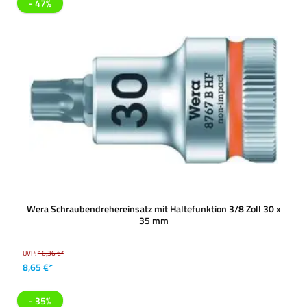
- 47%
Wera Schraubendrehereinsatz mit Haltefunktion 3/8 Zoll 30 x
35 mm
UVP:
16,36 €*
8,65 €*
- 35%