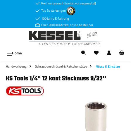
Rechnungskauf (Bonität vorausgesetzt)
Zum Hauptinhalt springen
Top Bewertungen
100 Jahre Erfahrung
Über 200.000 Artikel online bestellbar
Ware
Home
Handwerkzeug
Schraubenschlüssel & Ratschensätze
Nüsse & Einsätze
KS Tools 1/4" 12 kant Stecknuss 9/32''
Bildergalerie überspringen