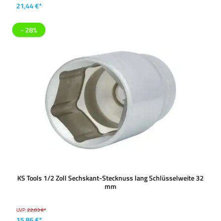
21,44 €*
- 28%
KS Tools 1/2 Zoll Sechskant-Stecknuss lang Schlüsselweite 32
mm
UVP:
22,03 €*
15,86 €*