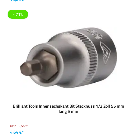
- 71%
Brilliant Tools Innensechskant Bit Stecknuss 1/2 Zoll 55 mm
lang 5 mm
UVP:
16,55 €*
4,64 €*