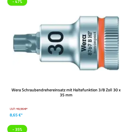
- 47%
Wera Schraubendrehereinsatz mit Haltefunktion 3/8 Zoll 30 x
35 mm
UVP:
16,36 €*
8,65 €*
- 35%