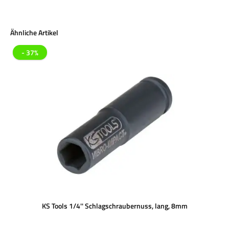
Produktgalerie überspringen
Ähnliche Artikel
- 37%
KS Tools 1/4'' Schlagschraubernuss, lang, 8mm