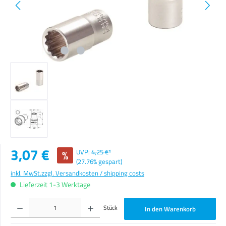
Verkaufspreis:
3,07 €
%
UVP:
4,25 €*
(27.76% gespart)
inkl. MwSt.
zzgl. Versandkosten / shipping costs
Lieferzeit 1-3 Werktage
Produkt Anzahl: Gib den gewünschten Wert ein oder benutze die Schaltflächen um die Anzahl zu erhöhen o
Stück
In den Warenkorb