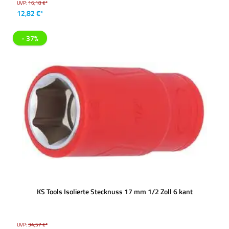
UVP:
16,18 €*
12,82 €*
- 37%
KS Tools Isolierte Stecknuss 17 mm 1/2 Zoll 6 kant
UVP:
34,57 €*