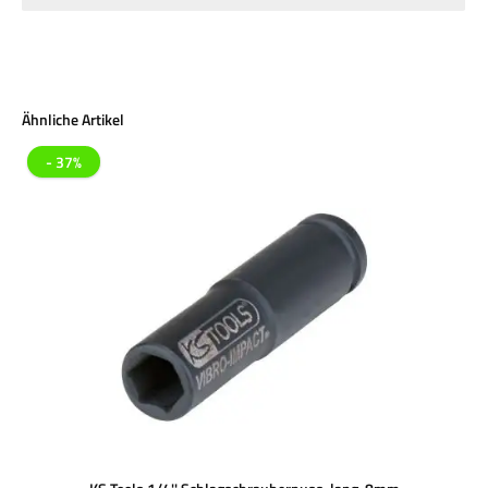
Produktgalerie überspringen
Ähnliche Artikel
- 37%