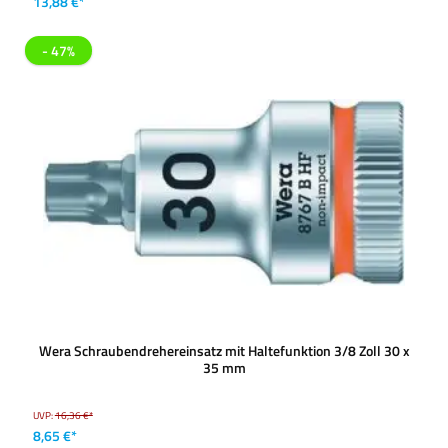
13,88 €*
- 47%
Wera Schraubendrehereinsatz mit Haltefunktion 3/8 Zoll 30 x
35 mm
UVP:
16,36 €*
8,65 €*