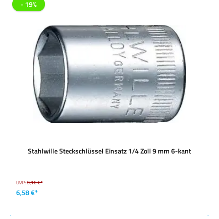
- 19%
Stahlwille Steckschlüssel Einsatz 1/4 Zoll 9 mm 6-kant
UVP:
8,16 €*
6,58 €*