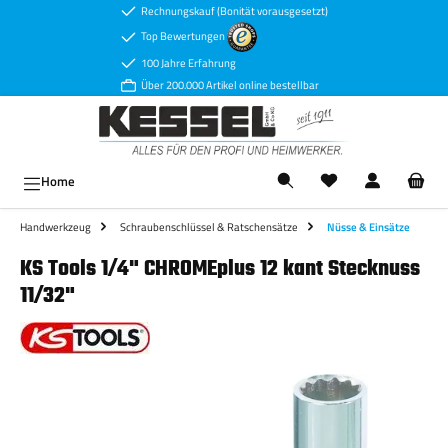
Rechnungskauf (Bonität vorausgesetzt)
Zum Hauptinhalt springen
Top Bewertungen
100 Jahre Erfahrung
Über 200.000 Artikel online bestellbar
Ware
Home
Handwerkzeug
Schraubenschlüssel & Ratschensätze
Nüsse & Einsätze
KS Tools 1/4" CHROMEplus 12 kant Stecknuss
11/32"
Bildergalerie überspringen