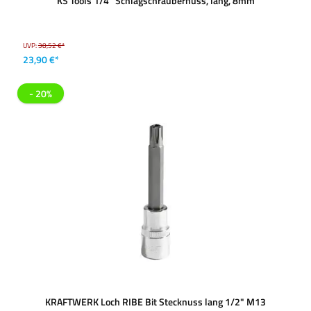
KS Tools 1/4'' Schlagschraubernuss, lang, 8mm
UVP:
38,52 €*
23,90 €*
- 20%
KRAFTWERK Loch RIBE Bit Stecknuss lang 1/2" M13