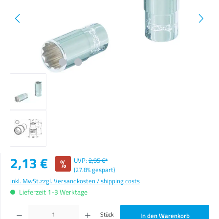
Verkaufspreis:
2,13 €
%
UVP:
2,95 €*
(27.8% gespart)
inkl. MwSt.
zzgl. Versandkosten / shipping costs
Lieferzeit 1-3 Werktage
Produkt Anzahl: Gib den gewünschten Wert ein oder benutze die Schaltflächen um die Anzahl zu erhöhen o
Stück
In den Warenkorb