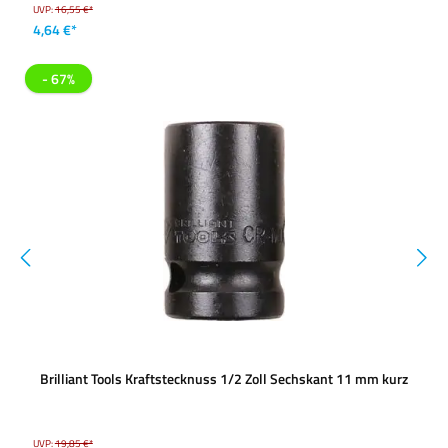
UVP:
16,55 €*
4,64 €*
- 67%
Brilliant Tools Kraftstecknuss 1/2 Zoll Sechskant 11 mm kurz
UVP:
19,85 €*