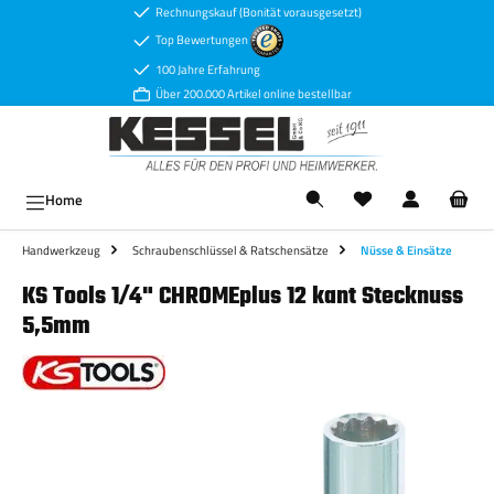
Rechnungskauf (Bonität vorausgesetzt)
Zum Hauptinhalt springen
Top Bewertungen
100 Jahre Erfahrung
Über 200.000 Artikel online bestellbar
Ware
Home
Handwerkzeug
Schraubenschlüssel & Ratschensätze
Nüsse & Einsätze
KS Tools 1/4" CHROMEplus 12 kant Stecknuss
5,5mm
Bildergalerie überspringen