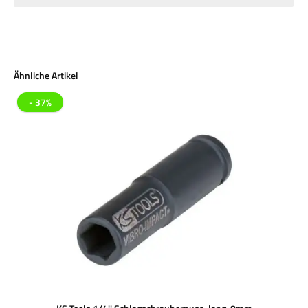
Produktgalerie überspringen
Ähnliche Artikel
- 37%