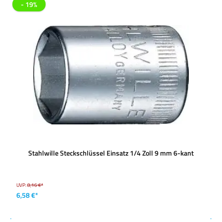
- 19%
Stahlwille Steckschlüssel Einsatz 1/4 Zoll 9 mm 6-kant
UVP:
8,16 €*
6,58 €*