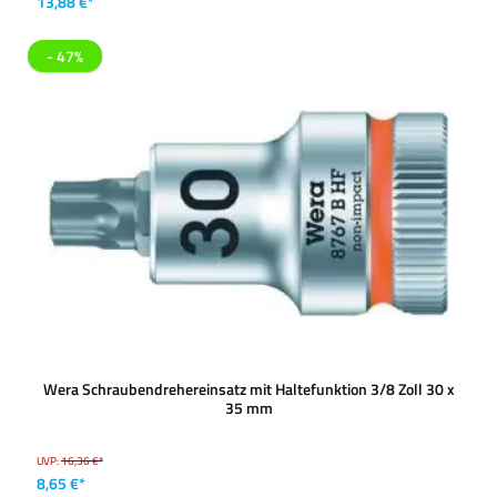
13,88 €*
- 47%
Wera Schraubendrehereinsatz mit Haltefunktion 3/8 Zoll 30 x
35 mm
UVP:
16,36 €*
8,65 €*