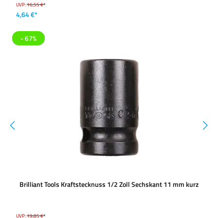
UVP:
16,55 €*
4,64 €*
- 67%
Brilliant Tools Kraftstecknuss 1/2 Zoll Sechskant 11 mm kurz
UVP:
19,85 €*