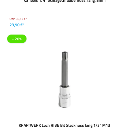
KS Tools 1/4'' Schlagschraubernuss, lang, 8mm
UVP:
38,52 €*
23,90 €*
- 20%
KRAFTWERK Loch RIBE Bit Stecknuss lang 1/2" M13