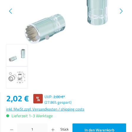
Verkaufspreis:
2,02 €
%
UVP:
2,80 €*
(27.86% gespart)
inkl. MwSt.
zzgl. Versandkosten / shipping costs
Lieferzeit 1-3 Werktage
Produkt Anzahl: Gib den gewünschten Wert ein oder benutze die Schaltflächen um die Anzahl zu erhöhen o
Stück
In den Warenkorb