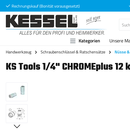
Rechnungskauf (Bonität vorausgesetzt)
 Hauptinhalt springen
Zur Suche springen
Zur Hauptnavigation springen
Kategorien
Unsere M
Handwerkzeug
Schraubenschlüssel & Ratschensätze
Nüsse & 
KS Tools 1/4" CHROMEplus 12 
Bildergalerie überspringen