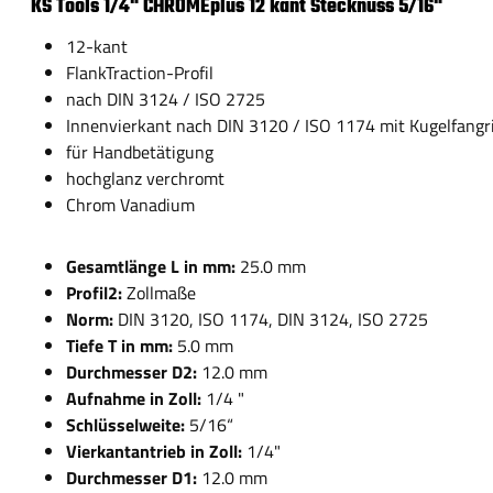
KS Tools 1/4" CHROMEplus 12 kant Stecknuss 5/16"
12-kant
FlankTraction-Profil
nach DIN 3124 / ISO 2725
Innenvierkant nach DIN 3120 / ISO 1174 mit Kugelfangri
für Handbetätigung
hochglanz verchromt
Chrom Vanadium
Gesamtlänge L in mm:
25.0 mm
Profil2:
Zollmaße
Norm:
DIN 3120, ISO 1174, DIN 3124, ISO 2725
Tiefe T in mm:
5.0 mm
Durchmesser D2:
12.0 mm
Aufnahme in Zoll:
1/4 "
Schlüsselweite:
5/16“
Vierkantantrieb in Zoll:
1/4"
Durchmesser D1:
12.0 mm