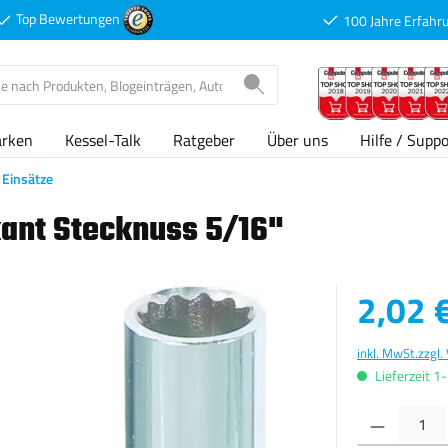
Top Bewertungen
100 Jahre Erfahr
arken
Kessel-Talk
Ratgeber
Über uns
Hilfe / Suppo
Einsätze
kant Stecknuss 5/16"
Verkaufspreis
2,02 
inkl. MwSt.
zzgl.
Lieferzeit 1
Produkt Anzahl: G