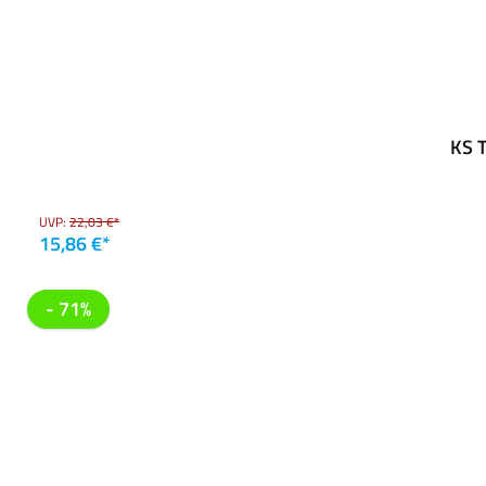
KS T
UVP:
22,03 €*
15,86 €*
- 71%