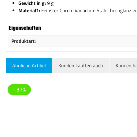
Gewicht in g:
9 g
Material1:
Feinster Chrom Vanadium Stahl, hochglanz v
Eigenschaften
Produktart:
Ähnliche Artikel
Kunden kauften auch
Kunden ha
Produktgalerie überspringen
- 37%