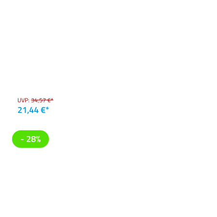
UVP:
34,57 €*
21,44 €*
- 28%