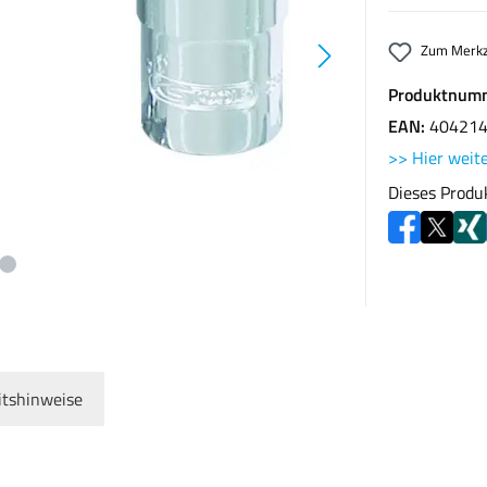
Zum Merkz
Produktnum
EAN:
40421
>> Hier weite
Dieses Produ
itshinweise