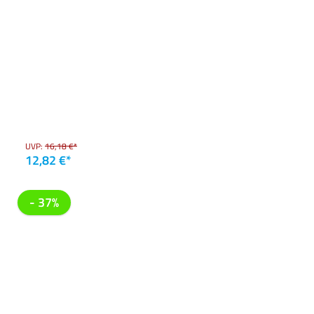
UVP:
16,18 €*
12,82 €*
- 37%