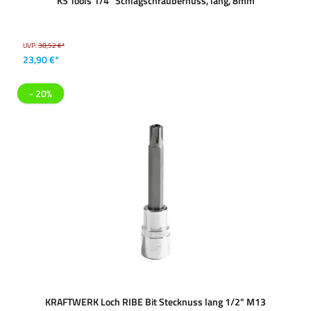
KS Tools 1/4'' Schlagschraubernuss, lang, 8mm
UVP:
38,52 €*
23,90 €*
- 20%
KRAFTWERK Loch RIBE Bit Stecknuss lang 1/2" M13