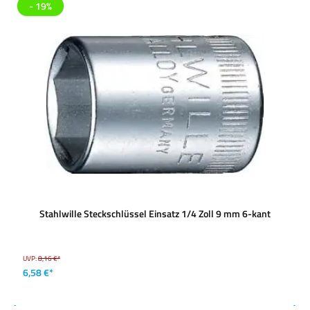
- 19%
Stahlwille Steckschlüssel Einsatz 1/4 Zoll 9 mm 6-kant
UVP:
8,16 €*
6,58 €*