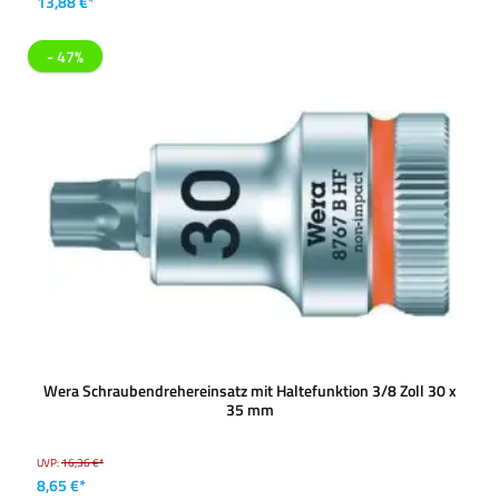
13,88 €*
- 47%
Wera Schraubendrehereinsatz mit Haltefunktion 3/8 Zoll 30 x
35 mm
UVP:
16,36 €*
8,65 €*