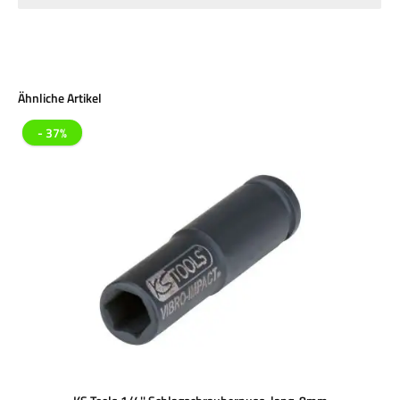
Produktgalerie überspringen
Ähnliche Artikel
- 37%