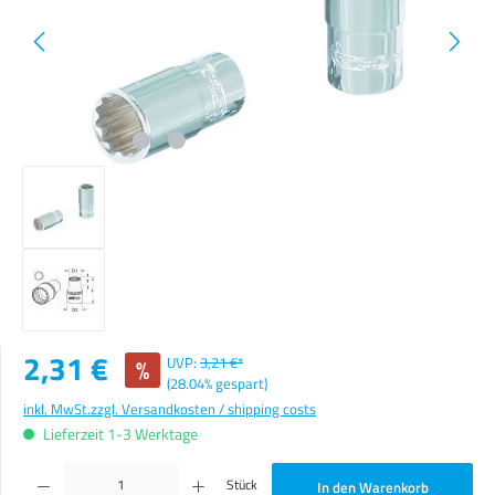
Verkaufspreis:
2,31 €
%
UVP:
3,21 €*
(28.04% gespart)
inkl. MwSt.
zzgl. Versandkosten / shipping costs
Lieferzeit 1-3 Werktage
Produkt Anzahl: Gib den gewünschten Wert ein oder benutze die Schaltflächen um die Anzahl zu erhöhen o
Stück
In den Warenkorb