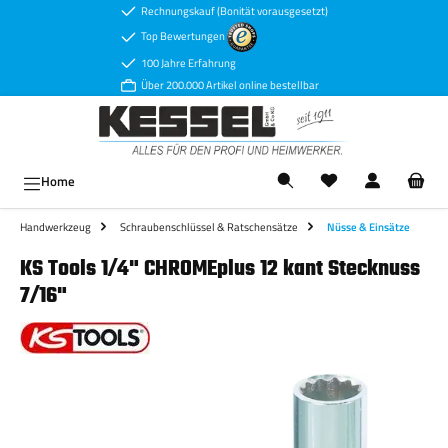
Rechnungskauf (Bonität vorausgesetzt)
Zum Hauptinhalt springen
Top Bewertungen
100 Jahre Erfahrung
Über 200.000 Artikel online bestellbar
Ware
Home
Handwerkzeug
Schraubenschlüssel & Ratschensätze
Nüsse & Einsätze
KS Tools 1/4" CHROMEplus 12 kant Stecknuss
7/16"
Bildergalerie überspringen