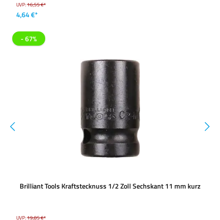
UVP:
16,55 €*
4,64 €*
- 67%
Brilliant Tools Kraftstecknuss 1/2 Zoll Sechskant 11 mm kurz
UVP:
19,85 €*