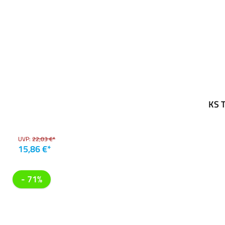
KS T
UVP:
22,03 €*
15,86 €*
- 71%