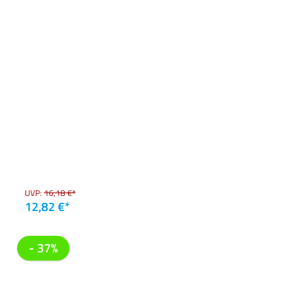
UVP:
16,18 €*
12,82 €*
- 37%