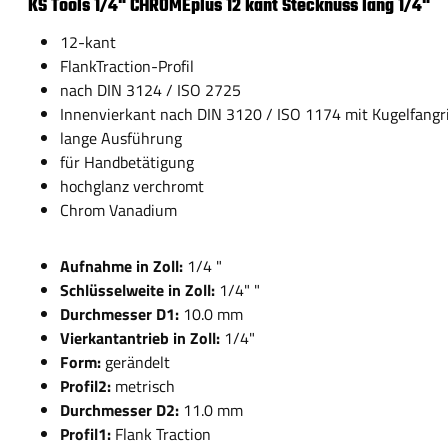
KS Tools 1/4" CHROMEplus 12 kant Stecknuss lang 1/4"
12-kant
FlankTraction-Profil
nach DIN 3124 / ISO 2725
Innenvierkant nach DIN 3120 / ISO 1174 mit Kugelfangri
lange Ausführung
für Handbetätigung
hochglanz verchromt
Chrom Vanadium
Aufnahme in Zoll:
1/4 "
Schlüsselweite in Zoll:
1/4" "
Durchmesser D1:
10.0 mm
Vierkantantrieb in Zoll:
1/4"
Form:
gerändelt
Profil2:
metrisch
Durchmesser D2:
11.0 mm
Profil1:
Flank Traction