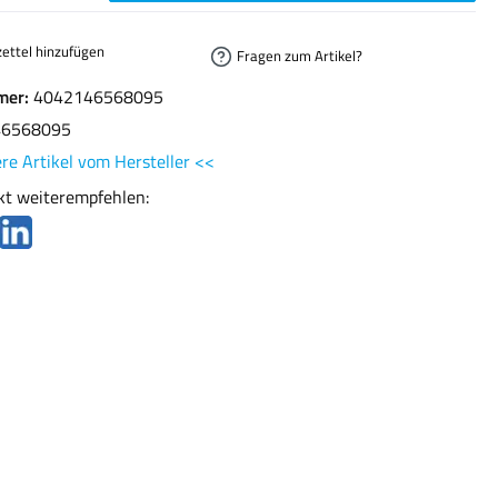
ettel hinzufügen
Fragen zum Artikel?
mer:
4042146568095
46568095
re Artikel vom Hersteller <<
kt weiterempfehlen: