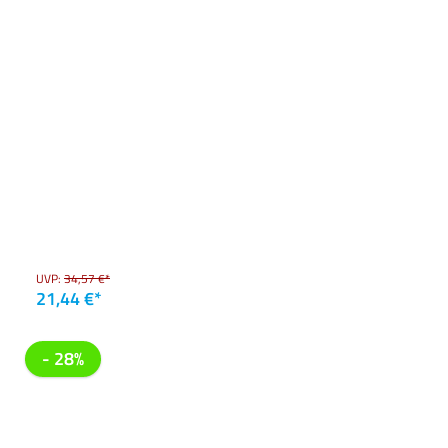
UVP:
34,57 €*
21,44 €*
- 28%