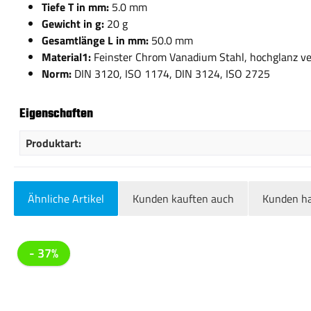
Tiefe T in mm:
5.0 mm
Gewicht in g:
20 g
Gesamtlänge L in mm:
50.0 mm
Material1:
Feinster Chrom Vanadium Stahl, hochglanz v
Norm:
DIN 3120, ISO 1174, DIN 3124, ISO 2725
Eigenschaften
Produktart:
Ähnliche Artikel
Kunden kauften auch
Kunden ha
Produktgalerie überspringen
- 37%