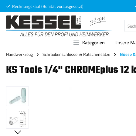
Rechnungskauf (Bonität vorausgesetzt)
 Hauptinhalt springen
Zur Suche springen
Zur Hauptnavigation springen
Kategorien
Unsere M
Handwerkzeug
Schraubenschlüssel & Ratschensätze
Nüsse & 
KS Tools 1/4" CHROMEplus 12 k
Bildergalerie überspringen