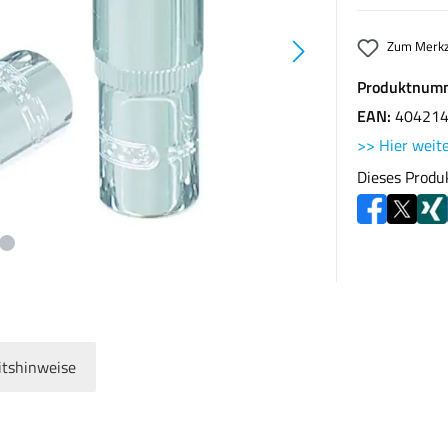
Zum Merkz
Produktnum
EAN:
40421
>> Hier weite
Dieses Produ
itshinweise