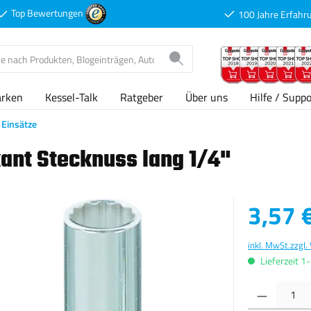
Top Bewertungen
100 Jahre Erfahr
arken
Kessel-Talk
Ratgeber
Über uns
Hilfe / Suppo
Einsätze
ant Stecknuss lang 1/4"
Verkaufspreis
3,57 
inkl. MwSt.
zzgl.
Lieferzeit 1
Produkt Anzahl: G