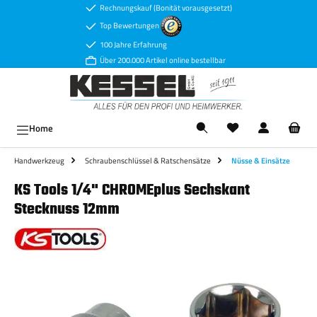
Rechnungskauf (Bonität vorausgesetzt)
Zum Hauptinhalt springen
Top Bewertungen
100 Jahre Erfahrung
Über 200.000 Artikel online bestellbar
Ware
Home
Handwerkzeug
Schraubenschlüssel & Ratschensätze
Nüsse & Einsätze
KS Tools 1/4" CHROMEplus Sechskant
Stecknuss 12mm
Bildergalerie überspringen