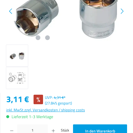
Verkaufspreis:
3,11 €
%
UVP:
4,31 €*
(27.84% gespart)
inkl. MwSt.
zzgl. Versandkosten / shipping costs
Lieferzeit 1-3 Werktage
Produkt Anzahl: Gib den gewünschten Wert ein oder benutze die Schaltflächen um die Anzahl zu erhöhen o
Stück
In den Warenkorb