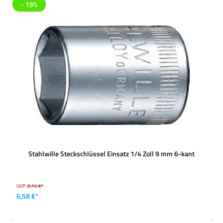
- 19%
Stahlwille Steckschlüssel Einsatz 1/4 Zoll 9 mm 6-kant
UVP:
8,16 €*
6,58 €*