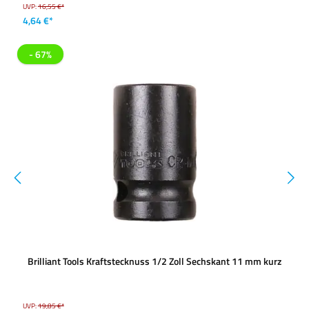
UVP:
16,55 €*
4,64 €*
- 67%
Brilliant Tools Kraftstecknuss 1/2 Zoll Sechskant 11 mm kurz
UVP:
19,85 €*