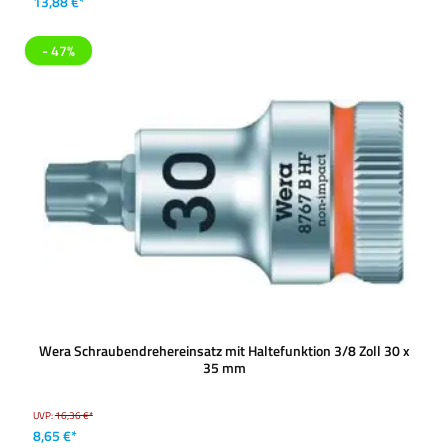
13,88 €*
- 47%
Wera Schraubendrehereinsatz mit Haltefunktion 3/8 Zoll 30 x
35 mm
UVP:
16,36 €*
8,65 €*