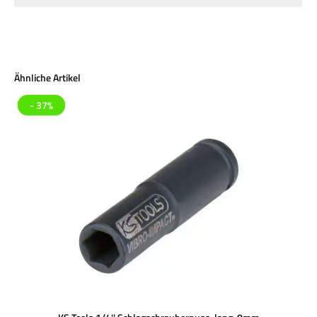
Produktgalerie überspringen
Ähnliche Artikel
- 37%